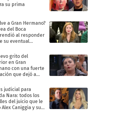
ra su prima
lve a Gran Hermano?
ea del Boca
rendió al responder
e su eventual
eso al reality
uevo grito del
rior en Gran
ano con una fuerte
ación que dejó a
oya en shock:
idora"
s judicial para
a Nara: todos los
les del juicio que le
 Alex Caniggia y sus
imos pasos