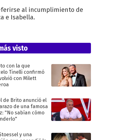
eferirse al incumplimiento de
a e Isabella.
más visto
oto con la que
elo Tinelli confirmó
volvió con Milett
eroa
l de Brito anunció el
razo de una famosa
iz: "No sabían cómo
nderlo"
 Stoessel y una