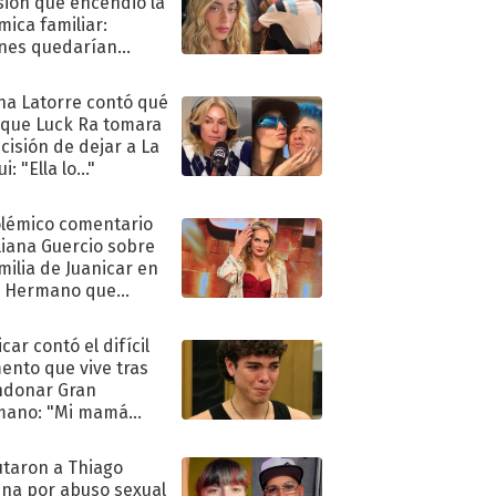
sión que encendió la
mica familiar:
nes quedarían
ra de su boda
na Latorre contó qué
 que Luck Ra tomara
ecisión de dejar a La
i: "Ella lo..."
olémico comentario
liana Guercio sobre
amilia de Juanicar en
n Hermano que
tó la furia en redes
car contó el difícil
nto que vive tras
ndonar Gran
mano: "Mi mamá
ió..."
taron a Thiago
na por abuso sexual