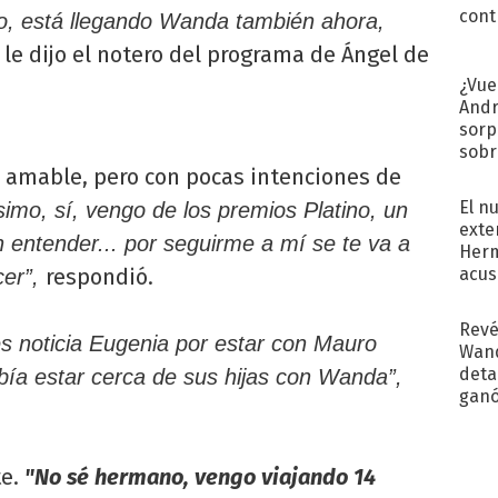
cont
o, está llegando Wanda también ahora,
le dijo el notero del programa de Ángel de
¿Vue
Andr
sorp
sobr
regr
ó amable, pero con pocas intenciones de
El n
imo, sí, vengo de los premios Platino, un
exte
 entender... por seguirme a mí se te va a
Herm
acus
respondió.
cer”,
Pinc
"Tra
Revé
es noticia Eugenia por estar con Mauro
Wand
detal
bía estar cerca de sus hijas con Wanda”,
ganó
próx
e.
"No sé hermano, vengo viajando 14