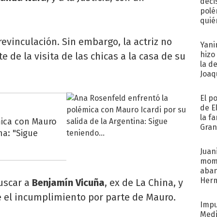
deci
polé
quié
afue
revinculación. Sin embargo, la actriz no
Yani
hizo
 de la visita de las chicas a la casa de su
la d
Joaqu
El p
de E
la f
mica con Mauro
Gra
na: "Sigue
desa
Juani
mome
aba
Her
uscar a
Benjamín Vicuña
, ex de La China, y
recib
e el incumplimiento por parte de Mauro.
Impu
Medi