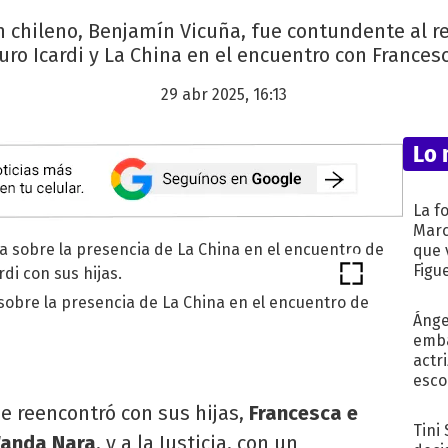
n chileno, Benjamín Vicuña, fue contundente al r
ro Icardi y La China en el encuentro con Francesc
29 abr 2025, 16:13
Lo 
La f
Marc
que 
Figu
sobre la presencia de La China en el encuentro de
Ánge
emba
actr
esco
e reencontró con sus hijas,
Francesca e
Tini
anda Nara
, y a la Justicia, con un