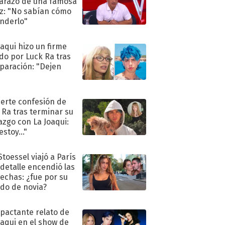
razo de una famosa
iz: "No sabían cómo
nderlo"
oaqui hizo un firme
do por Luck Ra tras
eparación: "Dejen
"
uerte confesión de
 Ra tras terminar su
azgo con La Joaqui:
stoy..."
Stoessel viajó a París
 detalle encendió las
echas: ¿fue por su
ido de novia?
mpactante relato de
oaqui en el show de