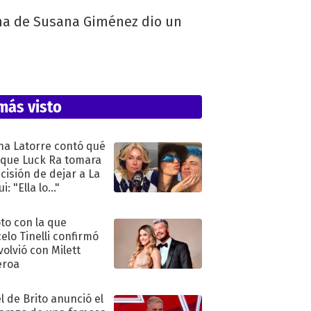
ama de Susana Giménez dio un
más visto
na Latorre contó qué
 que Luck Ra tomara
ecisión de dejar a La
i: "Ella lo..."
oto con la que
elo Tinelli confirmó
volvió con Milett
eroa
l de Brito anunció el