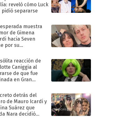
lía: reveló cómo Luck
e pidió separarse
nesperada muestra
mor de Gimena
rdi hacia Seven
e por su
pleaños
nsólita reacción de
lotte Caniggia al
rarse de que fue
inada en Gran
mano
ecreto detrás del
ro de Mauro Icardi y
hina Suárez que
a Nara decidió
oner