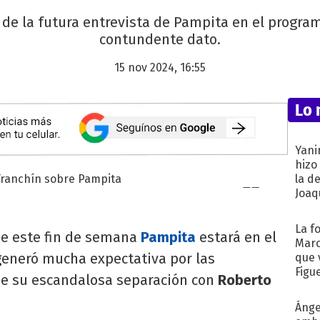
a de la futura entrevista de Pampita en el progr
contundente dato.
15 nov 2024, 16:55
Lo 
Yani
hizo
la d
Joaqu
La f
ue este fin de semana
Pampita
estará en el
Marc
generó mucha expectativa por las
que 
Figu
de su escandalosa separación con
Roberto
Ánge