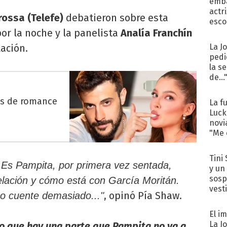
emba
actr
rossa (Telefe)
debatieron sobre esta
esco
or la noche y la panelista
Analía Franchín
ación.
La J
pedi
la s
de...
es de romance
La f
Luck
novi
"Me e
Tini 
 Es Pampita, por primera vez sentada,
y un
sosp
lación y cómo está con García Moritán.
vest
, opinó Pía Shaw.
o cuente demasiado..."
El i
La J
eo que hay una parte que Pampita no va a