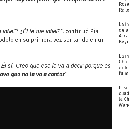
Rosa
Ra l
La i
de a
, continuó Pía
infiel? ¿Él te fue infiel?”
Acca
modelo en su primera vez sentando en un
Kayn
cum
La i
Char
"Él sí. Creo que eso lo va a decir porque es
ente
fulm
ave que no la va a contar
".
Her
El s
cuad
la C
Wand
exp