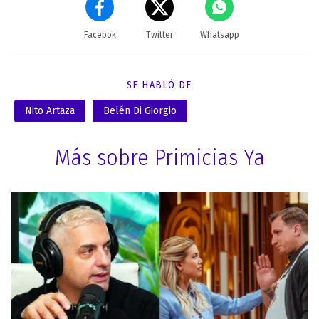
Facebok
Twitter
Whatsapp
SE HABLÓ DE
Nito Artaza
Belén Di Giorgio
Más sobre Primicias Ya