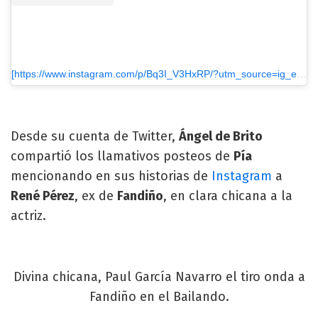
[https://www.instagram.com/p/Bq3I_V3HxRP/?utm_source=ig_embed&utm_medium=loading]Una publicación compartida de Soledad Fandiño (@soledadfandino)
Desde su cuenta de Twitter,
Ángel de Brito
compartió los llamativos posteos de
Pía
mencionando en sus historias de
Instagram
a
René Pérez
, ex de
Fandiño
, en clara chicana a la
actriz.
Divina chicana, Paul García Navarro el tiro onda a
Fandiño en el Bailando.