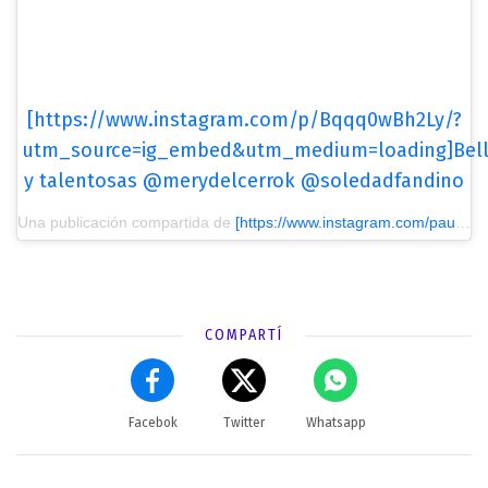
[https://www.instagram.com/p/Bqqq0wBh2Ly/?
utm_source=ig_embed&utm_medium=loading]Bel
y talentosas @merydelcerrok @soledadfandino
Una publicación compartida de
[https://www.instagram.com/paulgarcianavarro/?utm_source=ig_embed&utm_medium=loading] Paul Garcia Navarro
COMPARTÍ
Facebok
Twitter
Whatsapp