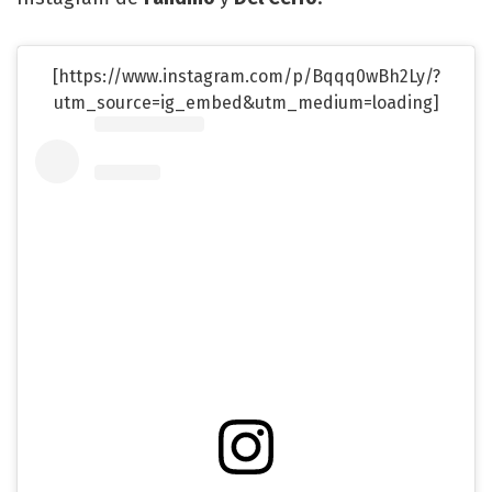
[https://www.instagram.com/p/Bqqq0wBh2Ly/?
utm_source=ig_embed&utm_medium=loading]