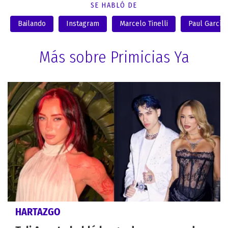
SE HABLÓ DE
Bailando
Instagram
Marcelo Tinelli
Paul García
Más sobre Primicias Ya
HARTAZGO