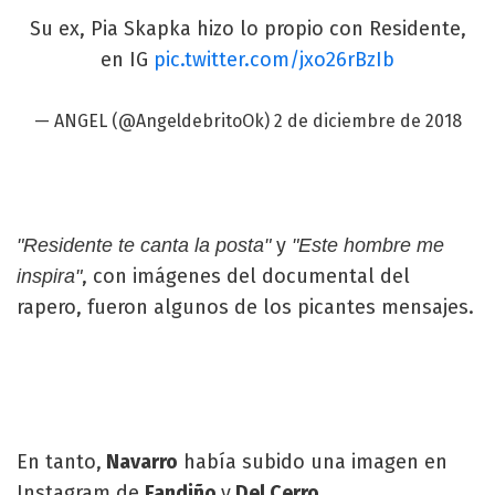
Su ex, Pia Skapka hizo lo propio con Residente,
en IG
pic.twitter.com/jxo26rBzIb
— ANGEL (@AngeldebritoOk)
2 de diciembre de 2018
y
"Residente te canta la posta"
"Este hombre me
, con imágenes del documental del
inspira"
rapero, fueron algunos de los picantes mensajes.
En tanto,
Navarro
había subido una imagen en
Instagram de
Fandiño
y
Del Cerro
.