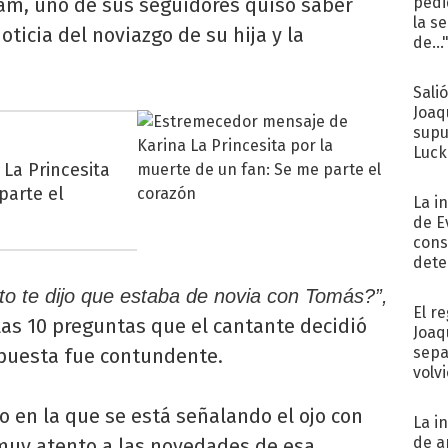
am, uno de sus seguidores quiso saber
pedi
la s
oticia del noviazgo de su hija y la
de...
Sali
Joaq
supu
Luck
La Princesita
parte el
La i
de E
cons
dete
Fac
o te dijo que estaba de novia con Tomás?”,
El r
las 10 preguntas que el cantante decidió
Joaq
sepa
spuesta fue contundente.
volv
 en la que se está señalando el ojo con
La i
de a
muy atento a las novedades de esa