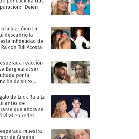
do por Luck Ra tras
eparación: "Dejen
"
ó a la luz cómo La
ui descubrió la
esta infidelidad de
 Ra con Tuli Acosta
nesperada reacción
va Bargiela al ser
ultada por la
nción de su ex,
undo Moyano
egalo de Luck Ra a La
ui antes de
rarse que ahora se
ió viral en redes
nesperada muestra
mor de Gimena