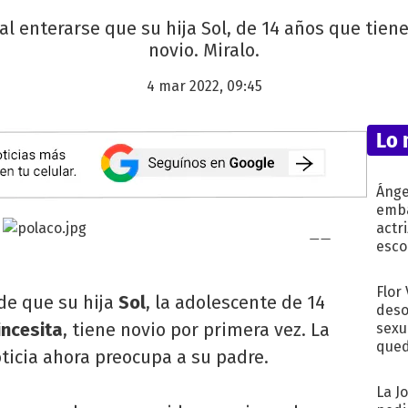
 al enterarse que su hija Sol, de 14 años que tiene
novio. Miralo.
4 mar 2022, 09:45
Lo 
Ánge
emba
actr
esco
Flor
 de que su hija
Sol
, la adolescente de 14
deso
incesita
, tiene novio por primera vez. La
sexu
qued
oticia ahora preocupa a su padre.
La J