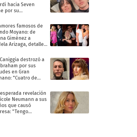
rdi hacia Seven
e por su
pleaños
amores famosos de
ndo Moyano: de
na Giménez a
ela Arizaga, detalles
u pasado
imental
 Caniggia destrozó a
Abraham por sus
tudes en Gran
ano: "Cuatro de
s infumable"
nesperada revelación
icole Neumann a sus
ños que causó
resa: "Tengo
as y..."