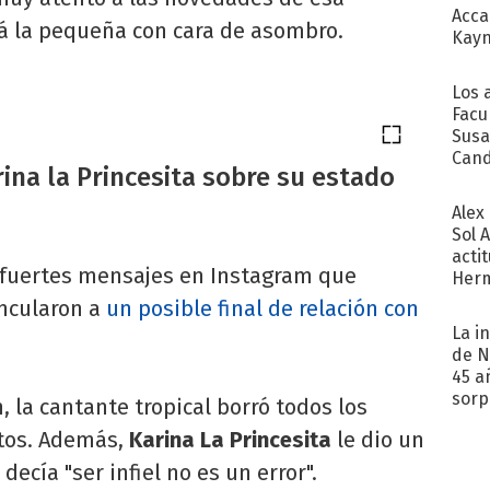
Acca
tá la pequeña con cara de asombro.
Kayn
cum
Los 
Facu
Susa
Cand
rina la Princesita sobre su estado
de s
sent
Alex
Sol 
acti
fuertes mensajes en Instagram que
Herm
copa
ncularon a
un posible final de relación con
La i
de N
45 a
sorp
la cantante tropical borró todos los
náuse
ntos. Además,
Karina La Princesita
le dio un
ecía "ser infiel no es un error".