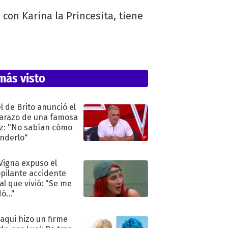
 con Karina la Princesita, tiene
más visto
l de Brito anunció el
razo de una famosa
iz: "No sabían cómo
nderlo"
 Vigna expuso el
pilante accidente
al que vivió: "Se me
ó..."
oaqui hizo un firme