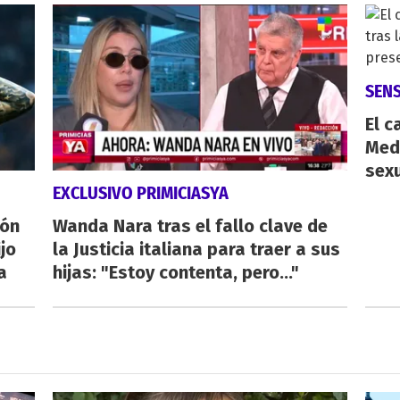
SENS
El c
Medi
sex
EXCLUSIVO PRIMICIASYA
ión
Wanda Nara tras el fallo clave de
ijo
la Justicia italiana para traer a sus
a
hijas: "Estoy contenta, pero..."