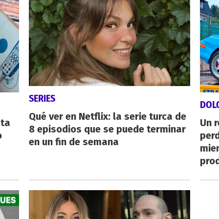
SERIES
DOL
Qué ver en Netflix: la serie turca de
sta
Un 
8 episodios que se puede terminar
o
perd
en un fin de semana
mie
pro