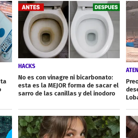
HACKS
ATE
No es con vinagre ni bicarbonato:
sta
Preo
esta es la MEJOR forma de sacar el
o
des
sarro de las canillas y del inodoro
Lob