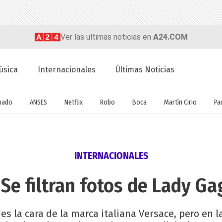
Ver las ultimas noticias en
A24.COM
úsica
Internacionales
Últimas Noticias
nado
ANSES
Netflix
Robo
Boca
Martín Cirio
Pa
INTERNACIONALES
! Se filtran fotos de Lady G
es la cara de la marca italiana Versace, pero en l