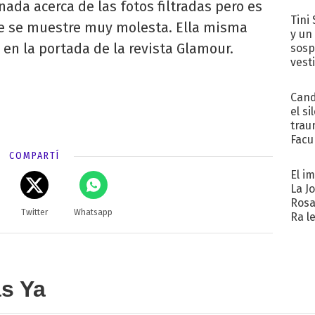
da acerca de las fotos filtradas pero es
Tini 
ue se muestre muy molesta. Ella misma
y un
en la portada de la revista Glamour.
sosp
vest
Cand
el si
trau
Facu
"Teng
COMPARTÍ
El i
La J
Rosa
Twitter
Whatsapp
Ra l
as Ya