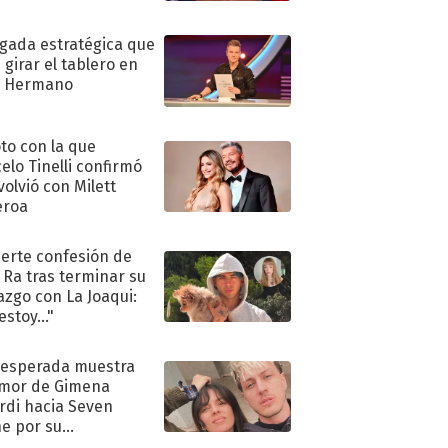
ugada estratégica que
 girar el tablero en
n Hermano
oto con la que
elo Tinelli confirmó
volvió con Milett
eroa
uerte confesión de
 Ra tras terminar su
azgo con La Joaqui:
stoy..."
nesperada muestra
mor de Gimena
rdi hacia Seven
e por su
pleaños