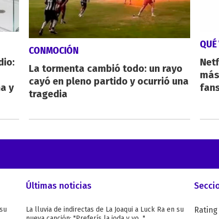
QUÉ 
CONMOCIÓN
dio:
Netf
La tormenta cambió todo: un rayo
más 
cayó en pleno partido y ocurrió una
ha y
fan
tragedia
Últimas noticias
Secci
 su
La lluvia de indirectas de La Joaqui a Luck Ra en su
Rating
nueva canción: "Preferís la joda y yo..."