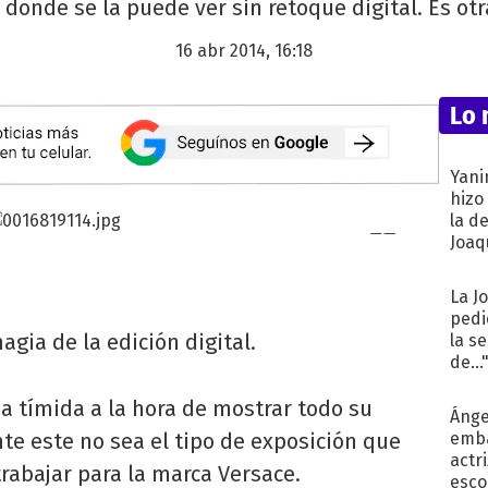
donde se la puede ver sin retoque digital. Es otra
16 abr 2014, 16:18
Lo 
Yani
hizo
la d
Joaqu
La J
pedi
agia de la edición digital.
la s
de...
a tímida a la hora de mostrar todo su
Ánge
te este no sea el tipo de exposición que
emba
actr
rabajar para la marca Versace.
esco