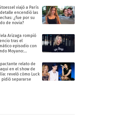
Stoessel viajó a París
 detalle encendió las
echas: ¿fue por su
ido de novia?
ela Arizaga rompió
lencio tras el
mático episodio con
ndo Moyano:
o..."
mpactante relato de
oaqui en el show de
lía: reveló cómo Luck
e pidió separarse