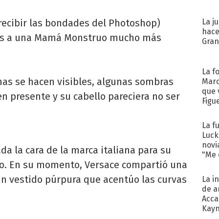
in recibir las bondades del Photoshop)
La j
hace
emos a una Mamá Monstruo mucho más
Gra
La f
as se hacen visibles, algunas sombras
Marc
que 
n presente y su cabello pareciera no ser
Figu
La f
Luck
novi
a la cara de la marca italiana para su
"Me e
o. En su momento, Versace compartió una
n vestido púrpura que acentúo las curvas
La i
de a
Acca
Kayn
cum