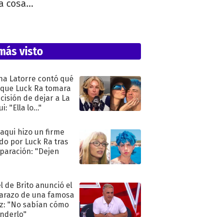
 cosa...
más visto
na Latorre contó qué
 que Luck Ra tomara
ecisión de dejar a La
i: "Ella lo..."
oaqui hizo un firme
do por Luck Ra tras
eparación: "Dejen
"
l de Brito anunció el
razo de una famosa
iz: "No sabían cómo
nderlo"