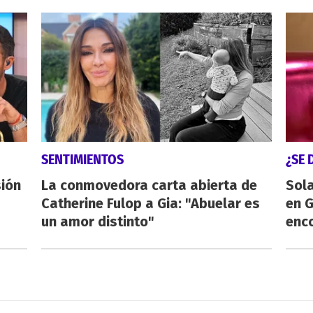
SENTIMIENTOS
¿SE 
sión
La conmovedora carta abierta de
Sol
Catherine Fulop a Gia: "Abuelar es
en 
un amor distinto"
enco