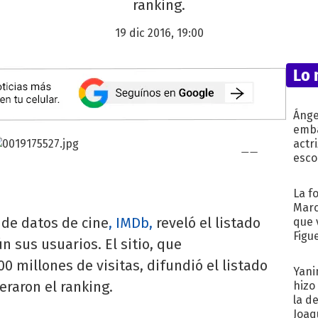
ranking.
19 dic 2016, 19:00
Lo 
Ánge
emba
actr
esco
La f
Marc
de datos de cine
, IMDb,
reveló el listado
que 
Figu
n sus usuarios. El sitio, que
 millones de visitas, difundió el listado
Yani
eraron el ranking.
hizo
la d
Joaqu