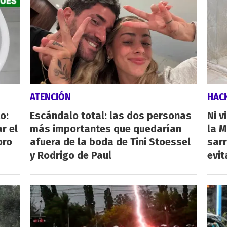
ATENCIÓN
HAC
o:
Escándalo total: las dos personas
Ni v
r el
más importantes que quedarían
la M
oro
afuera de la boda de Tini Stoessel
sarr
y Rodrigo de Paul
evit