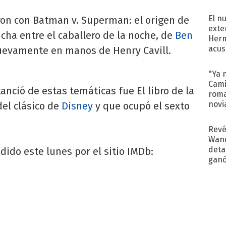
regr
El n
ron con Batman v. Superman: el origen de
exte
 lucha entre el caballero de la noche, de
Ben
Herm
acus
nuevamente en manos de Henry Cavill.
Pinc
"Tra
"Ya 
Cami
anció de estas temáticas fue El libro de la
roma
novi
del clásico de
Disney
y que ocupó el sexto
decl
Revé
Wand
detal
ndido este lunes por el sitio IMDb:
ganó
próx