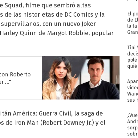
de Squad, filme que sembró altas
s de las historietas de DC Comics y la
El p
de E
 supervillanos, con un nuevo Joker
la f
 Harley Quinn de Margot Robbie, popular
Gra
desa
Tini
deci
polé
quié
afue
 con Roberto
n..."
Apar
vide
Wand
sus 
tán América: Guerra Civil, la saga de
¿Vue
Andr
s de Iron Man (Robert Downey Jr.) y el
sorp
sobr