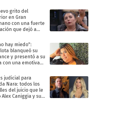
eso al reality
uevo grito del
rior en Gran
ano con una fuerte
ación que dejó a
oya en shock:
idora"
no hay miedo":
lota blanqueó su
nce y presentó a su
a con una emotiva
aración de amor
s judicial para
a Nara: todos los
les del juicio que le
 Alex Caniggia y sus
imos pasos