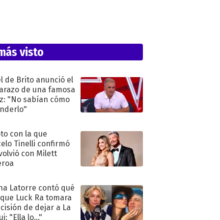
más visto
l de Brito anunció el
razo de una famosa
iz: "No sabían cómo
nderlo"
oto con la que
elo Tinelli confirmó
volvió con Milett
eroa
na Latorre contó qué
 que Luck Ra tomara
ecisión de dejar a La
i: "Ella lo..."