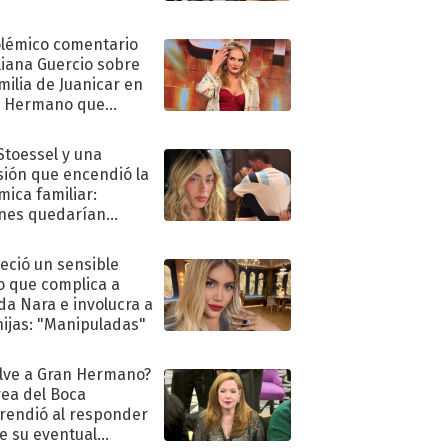
olémico comentario
liana Guercio sobre
amilia de Juanicar en
n Hermano que
tó la furia en redes
 Stoessel y una
sión que encendió la
mica familiar:
nes quedarían
ra de su boda
eció un sensible
o que complica a
a Nara e involucra a
hijas: "Manipuladas"
lve a Gran Hermano?
ea del Boca
rendió al responder
e su eventual