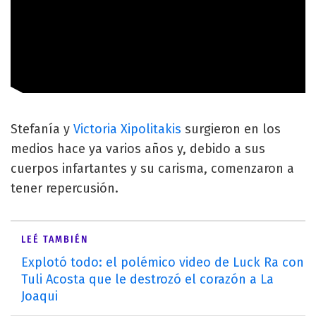
Stefanía y
Victoria Xipolitakis
surgieron en los
medios hace ya varios años y, debido a sus
cuerpos infartantes y su carisma, comenzaron a
tener repercusión.
LEÉ TAMBIÉN
Explotó todo: el polémico video de Luck Ra con
Tuli Acosta que le destrozó el corazón a La
Joaqui