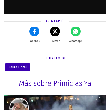
COMPARTÍ
Facebok
Twitter
Whatsapp
SE HABLÓ DE
Laura Ubfal
Más sobre Primicias Ya