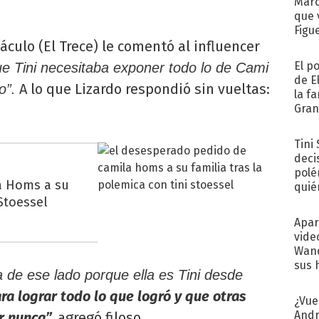
Marc
que 
Figu
áculo (El Trece) le comentó al influencer
El p
ue Tini necesitaba exponer todo lo de Cami
de E
A lo que Lizardo respondió sin vueltas:
o”.
la f
Gra
desa
Tini
deci
polé
a Homs a su
quié
 Stoessel
afue
Apar
vide
Wand
sus 
 de ese lado porque ella es Tini desde
a lograr todo lo que logró y que otras
¿Vue
Andr
r nunca”,
agregó filoso.