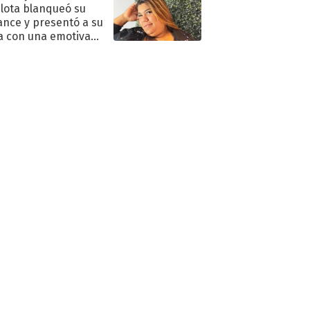
lota blanqueó su
nce y presentó a su
a con una emotiva
aración de amor