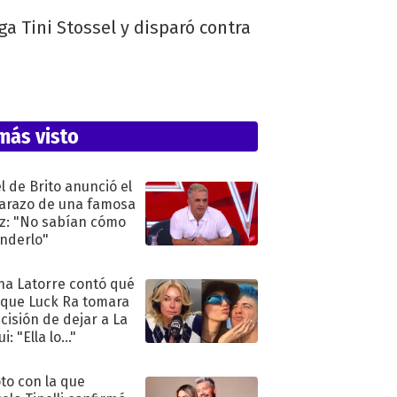
a Tini Stossel y disparó contra
más visto
l de Brito anunció el
razo de una famosa
iz: "No sabían cómo
nderlo"
na Latorre contó qué
 que Luck Ra tomara
ecisión de dejar a La
i: "Ella lo..."
oto con la que