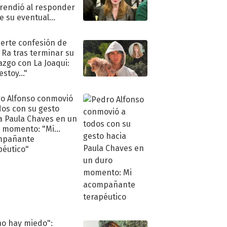
rendió al responder
e su eventual
eso al reality
uerte confesión de
 Ra tras terminar su
azgo con La Joaqui:
stoy..."
o Alfonso conmovió
dos con su gesto
a Paula Chaves en un
 momento: "Mi
mpañante
péutico"
no hay miedo":