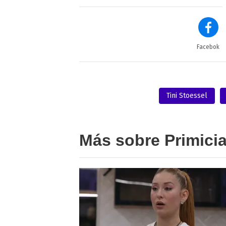
Facebok
Tini Stoessel
Más sobre Primici