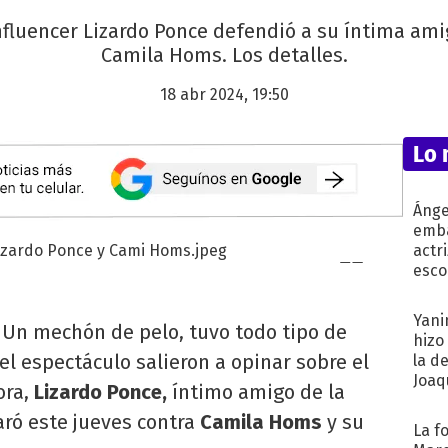
influencer Lizardo Ponce defendió a su íntima amig
Camila Homs. Los detalles.
18 abr 2024, 19:50
Lo 
Ánge
emba
actr
esco
Yani
Un mechón de pelo, tuvo todo tipo de
hizo
el espectáculo salieron a opinar sobre el
la d
Joaqu
ora,
Lizardo Ponce,
íntimo amigo de la
aró este jueves contra
Camila Homs
y su
La f