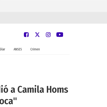
ólar
ANSES
Crimen
dió a Camila Homs
boca"