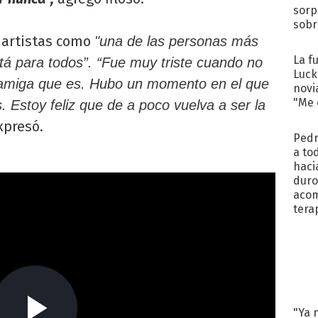
sorp
sobr
regr
a artistas como
"una de las personas más
La f
tá para todos”.
“Fue muy triste cuando no
Luck
n amiga que es. Hubo un momento en el que
novi
"Me e
 Estoy feliz que de a poco vuelva a ser la
expresó.
Pedr
a to
haci
duro
aco
tera
"Ya 