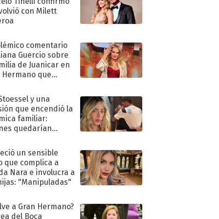
elo Tinelli confirmó
volvió con Milett
eroa
olémico comentario
liana Guercio sobre
amilia de Juanicar en
n Hermano que
tó la furia en redes
 Stoessel y una
sión que encendió la
mica familiar:
nes quedarían
ra de su boda
eció un sensible
o que complica a
a Nara e involucra a
hijas: "Manipuladas"
lve a Gran Hermano?
ea del Boca