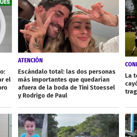
ATENCIÓN
CON
o:
Escándalo total: las dos personas
La 
r el
más importantes que quedarían
cayó
oro
afuera de la boda de Tini Stoessel
tra
y Rodrigo de Paul