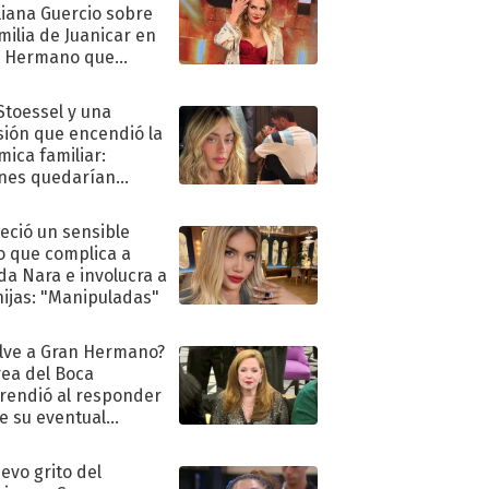
liana Guercio sobre
amilia de Juanicar en
n Hermano que
tó la furia en redes
 Stoessel y una
sión que encendió la
mica familiar:
nes quedarían
ra de su boda
eció un sensible
o que complica a
a Nara e involucra a
hijas: "Manipuladas"
lve a Gran Hermano?
ea del Boca
rendió al responder
e su eventual
eso al reality
uevo grito del