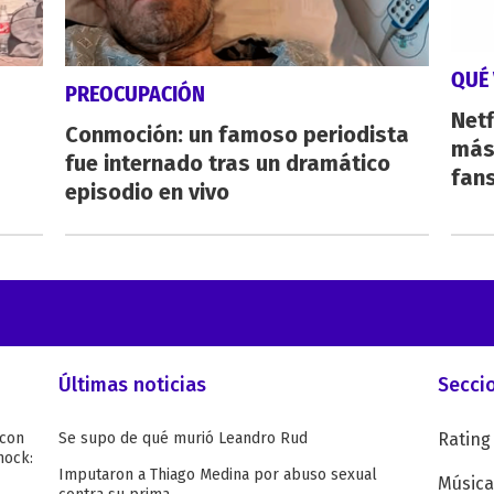
QUÉ 
PREOCUPACIÓN
Netf
Conmoción: un famoso periodista
más 
fue internado tras un dramático
fan
episodio en vivo
Últimas noticias
Secci
 con
Se supo de qué murió Leandro Rud
Rating
hock:
Imputaron a Thiago Medina por abuso sexual
Música