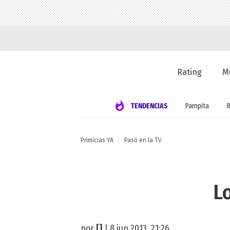
Rating
M
TENDENCIAS
Pampita
Primicias YA
Pasó en la TV
L
por
[]
| 8 jun 2013, 21:26