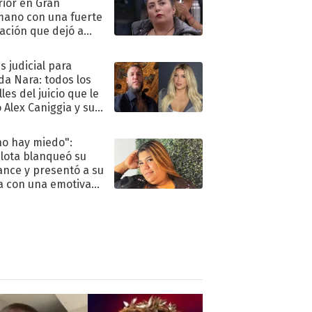
rior en Gran
ano con una fuerte
ación que dejó a
oya en shock:
idora"
s judicial para
a Nara: todos los
les del juicio que le
 Alex Caniggia y sus
imos pasos
no hay miedo":
lota blanqueó su
nce y presentó a su
a con una emotiva
aración de amor