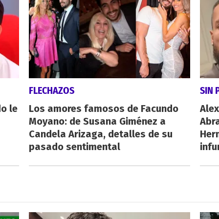
FLECHAZOS
SIN 
o le
Los amores famosos de Facundo
Alex
Moyano: de Susana Giménez a
Abr
Candela Arizaga, detalles de su
Her
pasado sentimental
inf