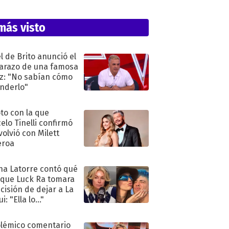
más visto
l de Brito anunció el
razo de una famosa
iz: "No sabían cómo
nderlo"
oto con la que
elo Tinelli confirmó
volvió con Milett
eroa
na Latorre contó qué
 que Luck Ra tomara
ecisión de dejar a La
i: "Ella lo..."
olémico comentario