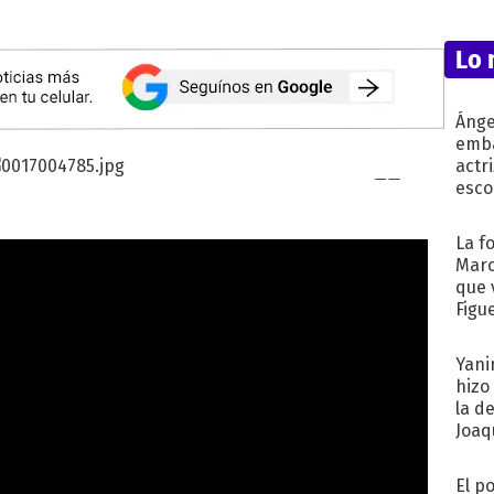
Lo 
Ánge
emba
actr
esco
La f
Marc
que 
Figu
Yani
hizo
la d
Joaqu
El p