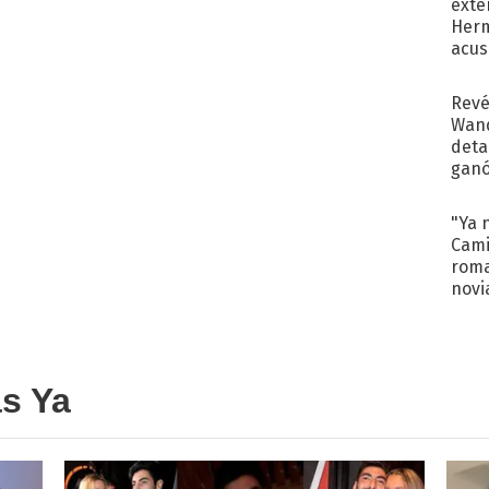
exte
Herm
acus
Pinc
"Tra
Revé
Wand
detal
ganó
próx
"Ya 
Cami
roma
novi
decl
as Ya