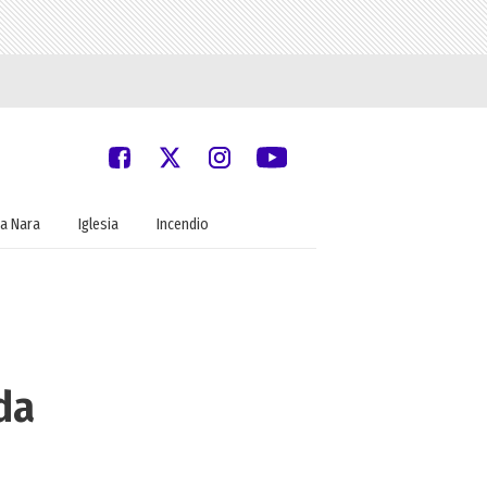
a Nara
Iglesia
Incendio
da