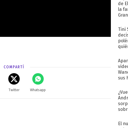
de E
la f
Gra
desa
Tini
deci
polé
quié
afue
Apar
vide
COMPARTÍ
Wand
sus 
Twitter
Whatsapp
¿Vue
Andr
sorp
sobr
regr
El n