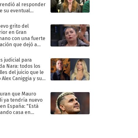
rendió al responder
e su eventual
eso al reality
uevo grito del
rior en Gran
ano con una fuerte
ación que dejó a
oya en shock:
idora"
s judicial para
a Nara: todos los
les del juicio que le
 Alex Caniggia y sus
imos pasos
uran que Mauro
di ya tendría nuevo
 en España: "Está
ando casa en
id"