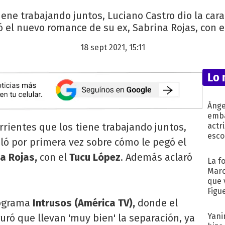
tiene trabajando juntos, Luciano Castro dio la car
 el nuevo romance de su ex, Sabrina Rojas, con e
18 sept 2021, 15:11
Lo 
Ánge
emba
orrientes que los tiene trabajando juntos,
actr
esco
bló por primera vez sobre cómo le pegó el
a Rojas,
con el
Tucu López
. Además aclaró
La f
Marc
que 
Figu
rograma
Intrusos (América TV),
donde el
Yani
uró que llevan 'muy bien' la separación, ya