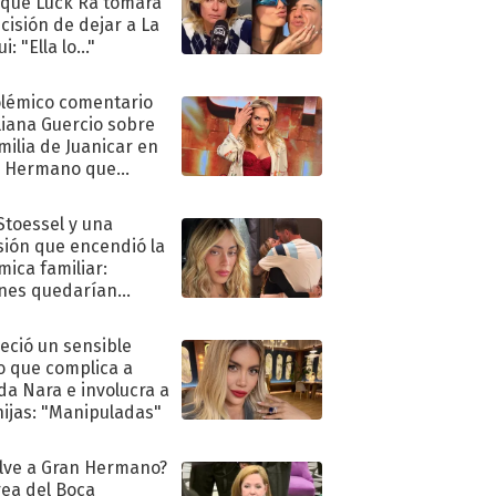
 que Luck Ra tomara
ecisión de dejar a La
i: "Ella lo..."
olémico comentario
liana Guercio sobre
amilia de Juanicar en
n Hermano que
tó la furia en redes
 Stoessel y una
sión que encendió la
mica familiar:
nes quedarían
ra de su boda
eció un sensible
o que complica a
a Nara e involucra a
hijas: "Manipuladas"
lve a Gran Hermano?
ea del Boca