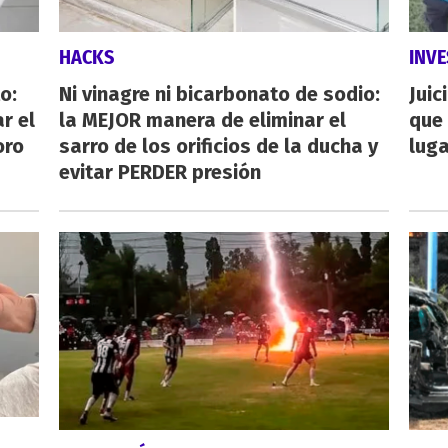
HACKS
INVE
o:
Ni vinagre ni bicarbonato de sodio:
Juic
r el
la MEJOR manera de eliminar el
que 
oro
sarro de los orificios de la ducha y
luga
evitar PERDER presión