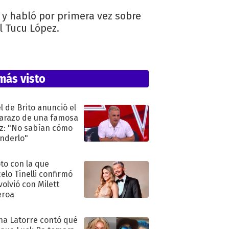
a y habló por primera vez sobre
l Tucu López.
más visto
l de Brito anunció el
razo de una famosa
iz: "No sabían cómo
nderlo"
oto con la que
elo Tinelli confirmó
volvió con Milett
eroa
na Latorre contó qué