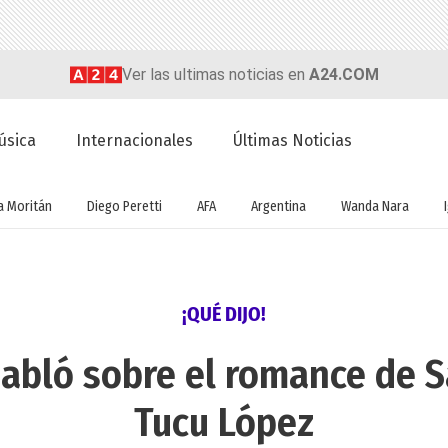
Ver las ultimas noticias en
A24.COM
úsica
Internacionales
Últimas Noticias
a Moritán
Diego Peretti
AFA
Argentina
Wanda Nara
¡QUÉ DIJO!
abló sobre el romance de S
Tucu López