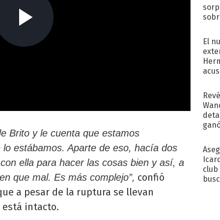
sorp
sobr
regr
El n
exte
Herm
acus
Pinc
"Tra
Revé
Wand
detal
ganó
e Brito y le cuenta que estamos
próx
 lo estábamos. Aparte de eso, hacía dos
Aseg
Icar
on ella para hacer las cosas bien y así, a
club
confió
bien que mal. Es más complejo”,
busc
Madr
que a pesar de la ruptura se llevan
 está intacto.