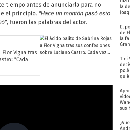
hizo
te tiempo antes de anunciarla para no
la d
Joaqu
e el principio.
“Hace un montón pasó esto
, fueron las palabras del actor.
ió”
El p
de E
la f
Gra
desa
 Flor Vigna tras
Tini
astro: "Cada
deci
polé
quié
afue
Apar
vide
Wand
sus 
¿Vue
Andr