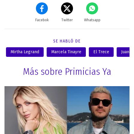
Facebok
Twitter
Whatsapp
SE HABLÓ DE
Mirtha Legrand
Marcela Tinayre
El Trece
Juana 
Más sobre Primicias Ya