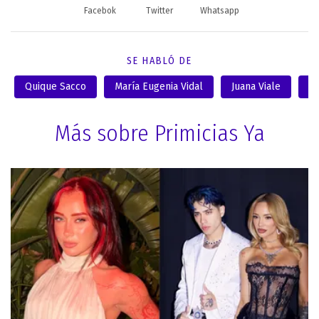
Facebok
Twitter
Whatsapp
SE HABLÓ DE
Quique Sacco
María Eugenia Vidal
Juana Viale
Mi
Más sobre Primicias Ya