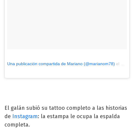
Una publicación compartida de Mariano (@marianom78)
el
2 May,
El galán subió su tattoo completo a las historias
de
Instagram
: la estampa le ocupa la espalda
completa.