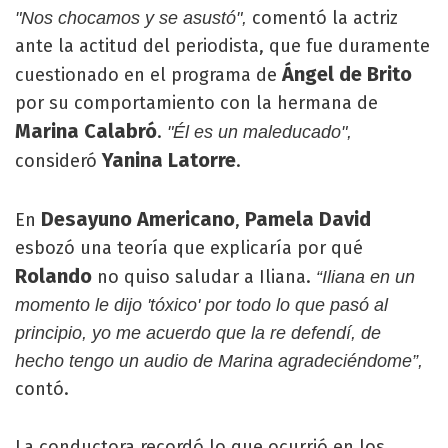
comentó la actriz
"Nos chocamos y se asustó",
ante la actitud del periodista, que fue duramente
Ángel de Brito
cuestionado en el programa de
por su comportamiento con la hermana de
Marina Calabró
.
"Él es un maleducado",
Yanina Latorre
consideró
.
Desayuno Americano
Pamela David
En
,
esbozó una teoría que explicaría por qué
Rolando
no quiso saludar a Iliana.
“Iliana en un
momento le dijo 'tóxico' por todo lo que pasó al
principio, yo me acuerdo que la re defendí, de
hecho tengo un audio de Marina agradeciéndome”,
contó.
La conductora recordó lo que ocurrió en los