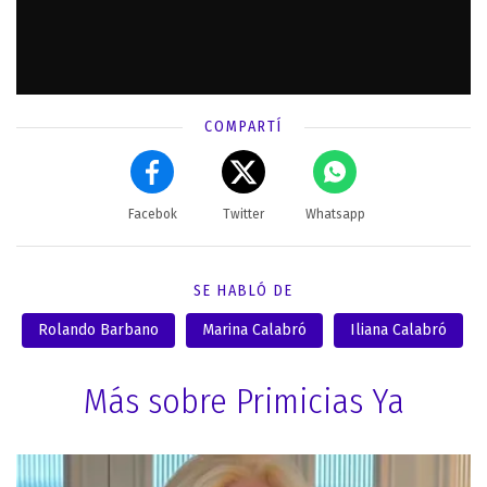
COMPARTÍ
Facebok
Twitter
Whatsapp
SE HABLÓ DE
Rolando Barbano
Marina Calabró
Iliana Calabró
Más sobre Primicias Ya