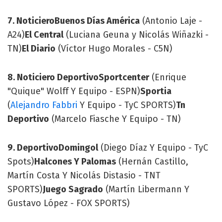
7. Noticiero
Buenos Días América
(Antonio Laje -
A24)
El Central
(Luciana Geuna y Nicolás Wiñazki -
TN)
El Diario
(Víctor Hugo Morales - C5N)
8. Noticiero Deportivo
Sportcenter
(Enrique
"Quique" Wolff Y Equipo - ESPN)
Sportia
(
Alejandro Fabbri
Y Equipo - TyC SPORTS)
Tn
Deportivo
(Marcelo Fiasche Y Equipo - TN)
9. Deportivo
Domingol
(Diego Díaz Y Equipo - TyC
Spots)
Halcones Y Palomas
(Hernán Castillo,
Martín Costa Y Nicolás Distasio - TNT
SPORTS)
Juego Sagrado
(Martín Libermann Y
Gustavo López - FOX SPORTS)