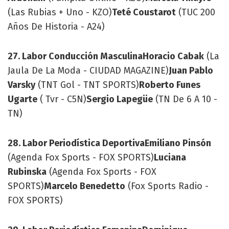
(Las Rubias + Uno - KZO)
Teté Coustarot
(TUC 200
Años De Historia - A24)
27. Labor Conducción Masculina
Horacio Cabak
(La
Jaula De La Moda - CIUDAD MAGAZINE)
Juan Pablo
Varsky
(TNT Gol - TNT SPORTS)
Roberto Funes
Ugarte
( Tvr - C5N)
Sergio Lapegüe
(TN De 6 A 10 -
TN)
28. Labor Periodística Deportiva
Emiliano Pinsón
(Agenda Fox Sports - FOX SPORTS)
Luciana
Rubinska
(Agenda Fox Sports - FOX
SPORTS)
Marcelo Benedetto
(Fox Sports Radio -
FOX SPORTS)