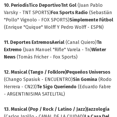
10. PeriodísTico Deportivo
Tnt Gol
(Juan Pablo
Varsky - TNT SPORTS)
Fox Sports Radio
(Sebastián
"Pollo" Vignolo - FOX SPORTS)
Simplemente Fútbol
(Enrique "Quique" Wolff Y Pedro Wolff - ESPN)
11. Deportes Extremos
Aerial
(Canal Quiero)
Tn
Extremo
(Juan Manuel "Rifle" Varela - Tn)
Winter
News
(Tomás Fricher - Fox Sports)
12. Musical (Tango / Folklore)
Pequeños Universos
(Chango Spasiuk - ENCUENTRO)
Sin Gomina
(Rodo
Herrera - CN23)
Te Sigo Queriendo
(Eduardo Fabre
- ARGENTINISIMA SATELITAL)
13. Musical (Pop / Rock / Latino / Jazz)
Jazzología
(Carlos Inzillo - CANAL DE LA CIUDAD)
La Casa Del