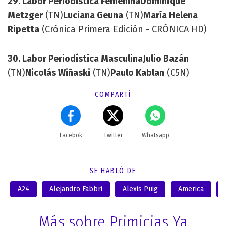
29. Labor Periodística Femenina
Dominique
Metzger
(TN)
Luciana Geuna
(TN)
María Helena
Ripetta
(Crónica Primera Edición - CRÓNICA HD)
30. Labor Periodística Masculina
Julio Bazán
(TN)
Nicolás Wiñaski
(TN)
Paulo Kablan
(C5N)
COMPARTÍ
Facebok
Twitter
Whatsapp
SE HABLÓ DE
A24
Alejandro Fabbri
Alexis Puig
America
Más sobre Primicias Ya