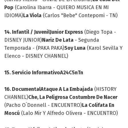
Pop
(Carolina Ibarra - QUIERO MUSICA EN MI
IDIOMA)
La Viola
(Carlos "Bebe" Contepomi - TN)
14. Infantíl / Juvenil
Junior Express
(Diego Topa -
DISNEY JUNIOR)
Nariz De Lata
- Segunda
Temporada - (PAKA PAKA)
Soy Luna
(Karol Sevilla Y
Elenco - DISNEY CHANNEL)
15. Servicio Informativo
A24
C5n
Tn
16. Documental
Ataque A La Embajada
(HISTORY
CHANNEL)
Che, La Peligrosa Costumbre De Nacer
(Pacho O´Donnell - ENCUENTRO)
La Colifata En
Moscú
(Lalo Mir Y Alfredo Olivera - ENCUENTRO)