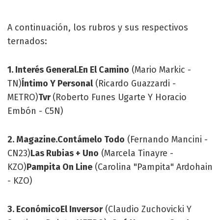
A continuación, los rubros y sus respectivos
ternados:
1. Interés General.
En El Camino
(Mario Markic -
TN)
Íntimo Y Personal
(Ricardo Guazzardi -
METRO)
Tvr
(Roberto Funes Ugarte Y Horacio
Embón - C5N)
2. Magazine.
Contámelo Todo
(Fernando Mancini -
CN23)
Las Rubias + Uno
(Marcela Tinayre -
KZO)
Pampita On Line
(Carolina "Pampita" Ardohain
- KZO)
3. Económico
El Inversor
(Claudio Zuchovicki Y