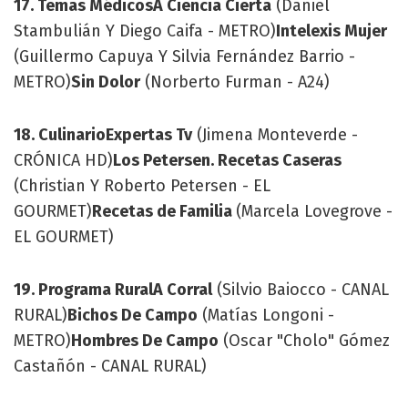
17. Temas Médicos
A Ciencia Cierta
(Daniel
Stambulián Y Diego Caifa - METRO)
Intelexis Mujer
(Guillermo Capuya Y Silvia Fernández Barrio -
METRO)
Sin Dolor
(Norberto Furman - A24)
18. Culinario
Expertas Tv
(Jimena Monteverde -
CRÓNICA HD)
Los Petersen. Recetas Caseras
(Christian Y Roberto Petersen - EL
GOURMET)
Recetas de Familia
(Marcela Lovegrove -
EL GOURMET)
19. Programa Rural
A Corral
(Silvio Baiocco - CANAL
RURAL)
Bichos De Campo
(Matías Longoni -
METRO)
Hombres De Campo
(Oscar "Cholo" Gómez
Castañón - CANAL RURAL)