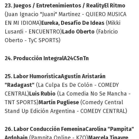
23. Juegos / Entretenimientos / Reality
El Ritmo
(Juan Ignacio "Juani" Martinez - QUIERO MUSICA
EN MI IDIOMA)
Eureka, Desafío De Ideas
(Mikki
Lusardi - ENCUENTRO)
Lado Oberto
(Fabricio
Oberto - TyC SPORTS)
24. Producción Integral
A24
C5n
Tn
25. Labor Humorística
Agustín Aristarán
"Radagast"
(La Culpa Es De Colón - COMEDY
CENTRAL)
Luis Rubio
(La Comedia No Se Mancha -
TNT SPORTS)
Martín Pugliese
(Comedy Central
Stand Up Edición Argentina - COMEDY CENTRAL)
26. Labor Conducción Femenina
Carolina "Pampita"
Ardohain
(Pampita Online - KZO)
Marcela Tinayre