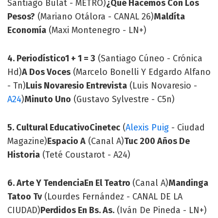
Santiago Bulat - METRO)
¿Qué Hacemos Con Los
Pesos?
(Mariano Otálora - CANAL 26)
Maldíta
Economía
(Maxi Montenegro - LN+)
4. Periodístico
1 + 1 = 3
(Santiago Cúneo - Crónica
Hd)
A Dos Voces
(Marcelo Bonelli Y Edgardo Alfano
- Tn)
Luis Novaresio Entrevista
(Luis Novaresio -
A24
)
Minuto Uno
(Gustavo Sylvestre - C5n)
5. Cultural Educativo
Cinetec
(
Alexis Puig
- Ciudad
Magazine)
Espacio A
(Canal A)
Tuc 200 Años De
Historia
(Teté Coustarot - A24)
6. Arte Y Tendencia
En El Teatro
(Canal A)
Mandinga
Tatoo Tv
(Lourdes Fernández - CANAL DE LA
CIUDAD)
Perdidos En Bs. As.
(Iván De Pineda - LN+)