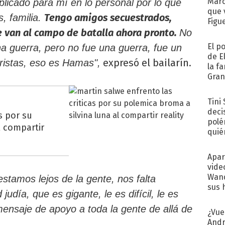
Marc
icado para mí en lo personal por lo que
que 
Tengo amigos secuestrados,
, familia.
Figu
 van al campo de batalla ahora pronto.
No
El p
a guerra, pero no fue una guerra, fue un
de E
expresó el bailarín.
oristas, eso es Hamas",
la f
Gra
desa
Tini
deci
s por su
polé
l compartir
quié
afue
Apar
vide
Wand
estamos lejos de la gente, nos falta
sus 
udía, que es gigante, le es difícil, le es
nsaje de apoyo a toda la gente de allá de
¿Vue
Andr