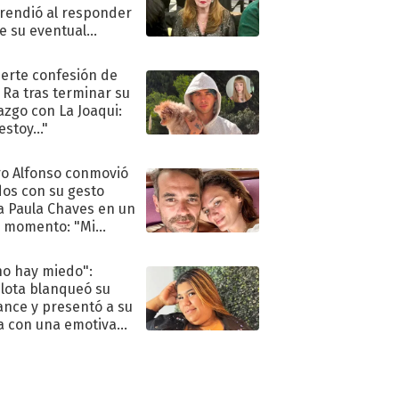
rendió al responder
e su eventual
eso al reality
uerte confesión de
 Ra tras terminar su
azgo con La Joaqui:
stoy..."
o Alfonso conmovió
dos con su gesto
a Paula Chaves en un
 momento: "Mi
mpañante
péutico"
no hay miedo":
lota blanqueó su
nce y presentó a su
a con una emotiva
aración de amor