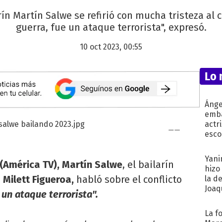
rín Martín Salwe se refirió con mucha tristeza al c
guerra, fue un ataque terrorista", expresó.
10 oct 2023, 00:55
Lo 
Ánge
emba
actr
esco
Yani
(América TV), Martín Salwe
, el bailarín
hizo
e
Milett Figueroa,
habló sobre el conflicto
la d
Joaqu
 un ataque terrorista".
La f