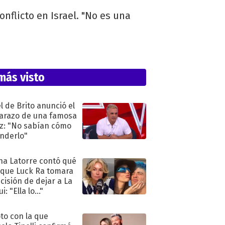
onflicto en Israel. "No es una
más visto
l de Brito anunció el
razo de una famosa
iz: "No sabían cómo
nderlo"
na Latorre contó qué
 que Luck Ra tomara
ecisión de dejar a La
i: "Ella lo..."
oto con la que