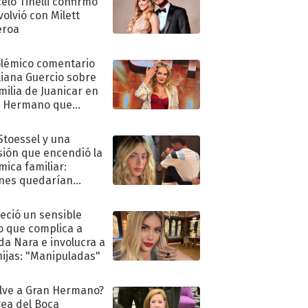
elo Tinelli confirmó
volvió con Milett
eroa
olémico comentario
liana Guercio sobre
amilia de Juanicar en
n Hermano que
tó la furia en redes
 Stoessel y una
sión que encendió la
mica familiar:
nes quedarían
ra de su boda
eció un sensible
o que complica a
a Nara e involucra a
hijas: "Manipuladas"
lve a Gran Hermano?
ea del Boca