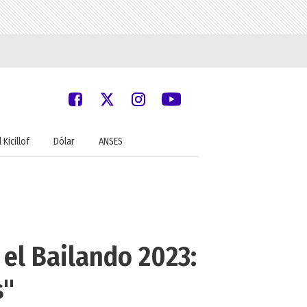
 Kicillof
Dólar
ANSES
 el Bailando 2023:
s"