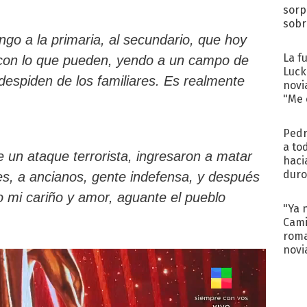
sorp
sobr
regr
go a la primaria, al secundario, que hoy
La f
 con lo que pueden, yendo a un campo de
Luck
 despiden de los familiares. Es realmente
novi
"Me e
Pedr
a to
e un ataque terrorista, ingresaron a matar
haci
duro
eres, a ancianos, gente indefensa, y después
aco
do mi cariño y amor, aguante el pueblo
tera
"Ya 
Cami
roma
novi
decl