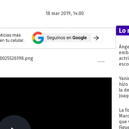
18 mar 2019, 14:00
Lo 
Ánge
emba
actr
esco
Yani
hizo
la d
Joaqu
La f
Marc
que 
Figu