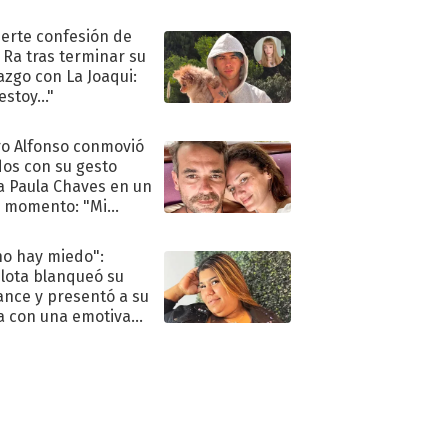
eso al reality
uerte confesión de
 Ra tras terminar su
azgo con La Joaqui:
stoy..."
o Alfonso conmovió
dos con su gesto
a Paula Chaves en un
 momento: "Mi
mpañante
péutico"
no hay miedo":
lota blanqueó su
nce y presentó a su
a con una emotiva
aración de amor