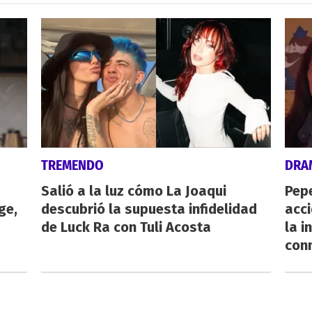
TREMENDO
DRA
Salió a la luz cómo La Joaqui
Pepe
ge,
descubrió la supuesta infidelidad
acc
de Luck Ra con Tuli Acosta
la i
con