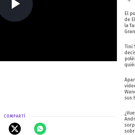
El p
de E
la f
Gra
desa
Tini
deci
polé
quié
afue
Apar
vide
Wand
sus 
¿Vue
COMPARTÍ
Andr
sorp
sobr