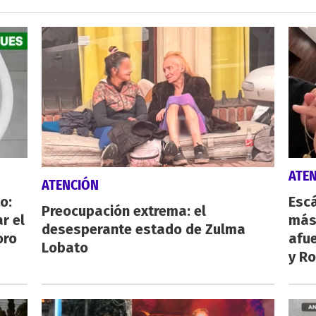
ATE
ATENCIÓN
o:
Escá
Preocupación extrema: el
r el
más
desesperante estado de Zulma
oro
afue
Lobato
y Ro