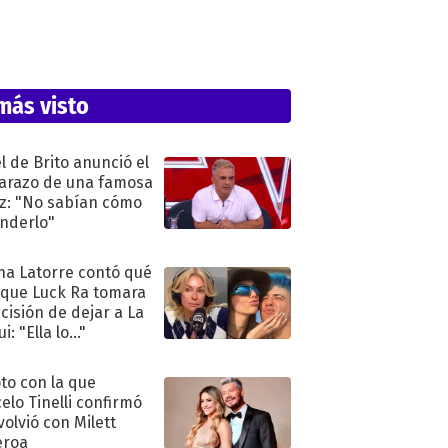
más visto
l de Brito anunció el
razo de una famosa
iz: "No sabían cómo
nderlo"
na Latorre contó qué
 que Luck Ra tomara
ecisión de dejar a La
i: "Ella lo..."
oto con la que
elo Tinelli confirmó
volvió con Milett
eroa