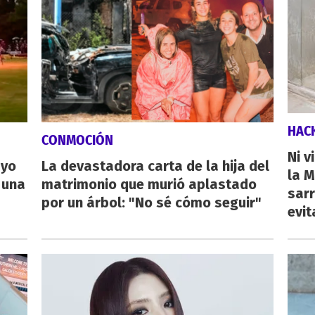
HAC
CONMOCIÓN
Ni v
ayo
La devastadora carta de la hija del
la M
 una
matrimonio que murió aplastado
sarr
por un árbol: "No sé cómo seguir"
evit