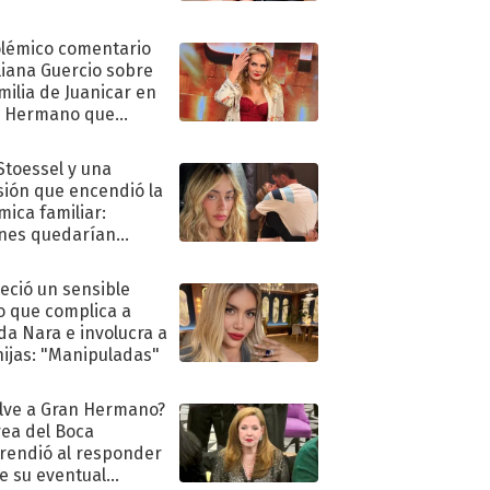
olémico comentario
liana Guercio sobre
amilia de Juanicar en
n Hermano que
tó la furia en redes
 Stoessel y una
sión que encendió la
mica familiar:
nes quedarían
ra de su boda
eció un sensible
o que complica a
a Nara e involucra a
hijas: "Manipuladas"
lve a Gran Hermano?
ea del Boca
rendió al responder
e su eventual