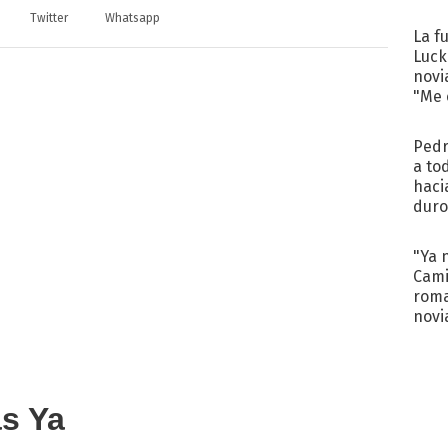
regr
Twitter
Whatsapp
La f
Luck
novi
"Me e
Pedr
a to
haci
duro
aco
tera
"Ya 
Cami
roma
novi
decl
as Ya