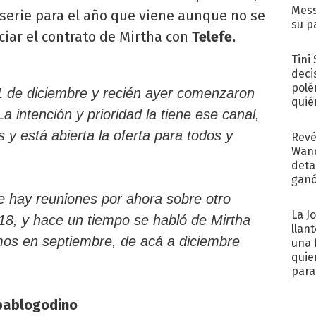
Mess
 serie para el año que viene aunque no se
su p
ciar el contrato de Mirtha con
Telefe.
con..
Tini
deci
polé
31 de diciembre y recién ayer comenzaron
quié
a intención y prioridad la tiene ese canal,
afue
 y está abierta la oferta para todos y
Revé
Wand
detal
ganó
próx
e hay reuniones por ahora sobre otro
La J
018, y hace un tiempo se habló de Mirtha
llan
mos en septiembre, de acá a diciembre
una 
quie
para.
pablogodino