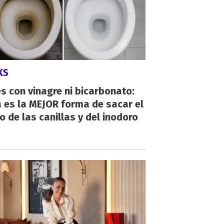
KS
s con vinagre ni bicarbonato:
 es la MEJOR forma de sacar el
o de las canillas y del inodoro