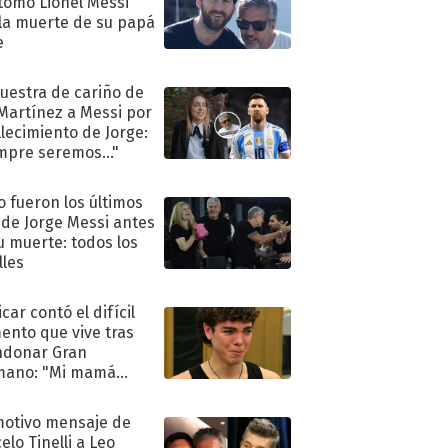
tomó Lionel Messi
 la muerte de su papá
e
uestra de cariño de
 Martínez a Messi por
allecimiento de Jorge:
mpre seremos..."
 fueron los últimos
 de Jorge Messi antes
u muerte: todos los
lles
car contó el difícil
nto que vive tras
ndonar Gran
mano: "Mi mamá
ió..."
motivo mensaje de
elo Tinelli a Leo