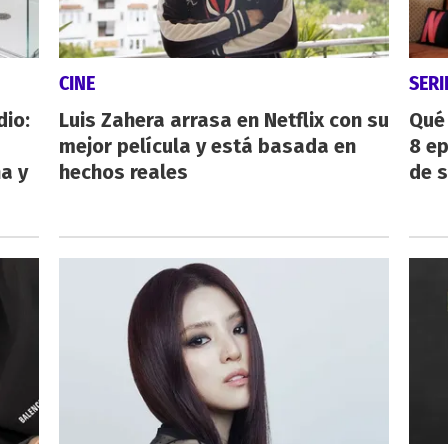
CINE
SERI
dio:
Luis Zahera arrasa en Netflix con su
Qué 
mejor película y está basada en
8 ep
ha y
hechos reales
de 