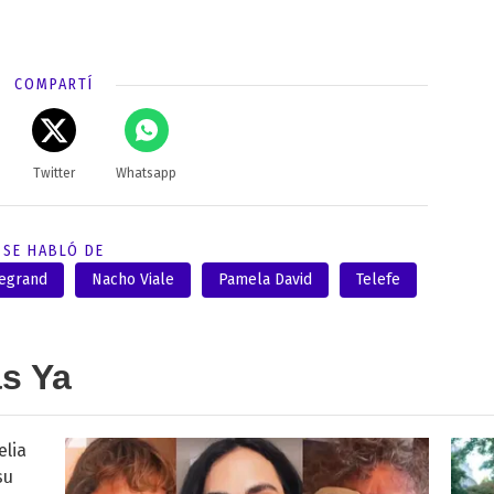
COMPARTÍ
Twitter
Whatsapp
SE HABLÓ DE
Legrand
Nacho Viale
Pamela David
Telefe
as Ya