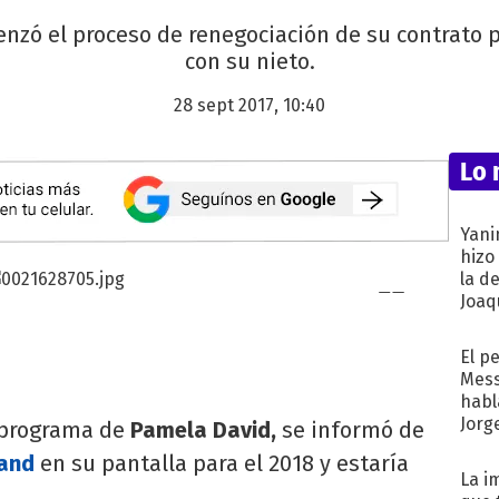
enzó el proceso de renegociación de su contrato 
con su nieto.
28 sept 2017, 10:40
Lo 
Yani
hizo
la d
Joaqu
El p
Mess
habl
Jorg
l programa de
Pamela David,
se informó de
rand
en su pantalla para el 2018 y estaría
La i