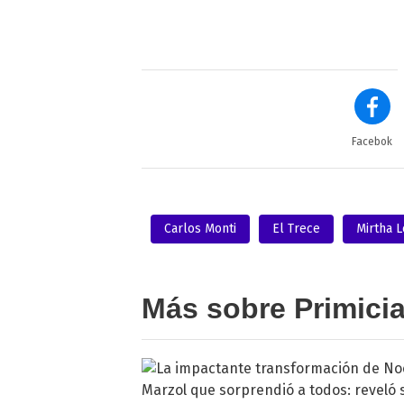
Facebok
Carlos Monti
El Trece
Mirtha 
Más sobre Primici