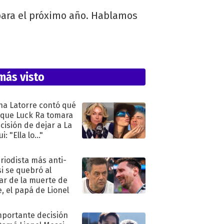
para el próximo año. Hablamos
más visto
na Latorre contó qué
 que Luck Ra tomara
ecisión de dejar a La
i: "Ella lo..."
eriodista más anti-
i se quebró al
ar de la muerte de
e, el papá de Lionel
mportante decisión