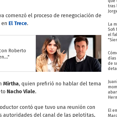
que 
tras
Jorg
diva comenzó el proceso de renegociación de
o en
El Trece
.
La m
Sofi
el f
"Sie
 con Roberto
Cómo
n..."
días
de s
deta
Juani
n
Mirtha
, quien prefirió no hablar del tema
mome
eto
Nacho Viale.
aba
Her
recib
productor contó que tuvo una reunión con
El e
s autoridades del canal de las pelotitas,
Marc