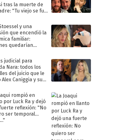
i tras la muerte de
adre: "Tu viejo se fue
."
 Stoessel y una
sión que encendió la
mica familiar:
nes quedarían
ra de su boda
s judicial para
a Nara: todos los
les del juicio que le
 Alex Caniggia y sus
imos pasos
oaqui rompió en
to por Luck Ra y dejó
fuerte reflexión: "No
ro ser temporal
.."