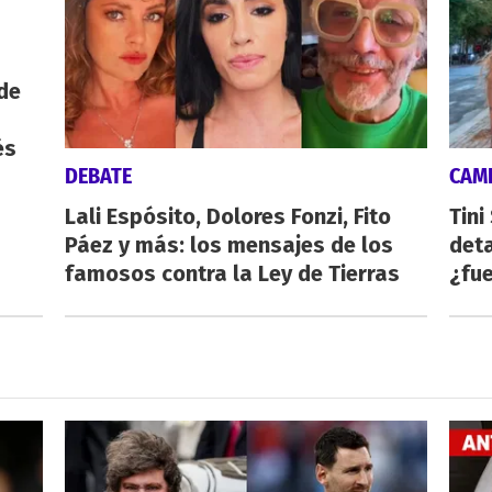
de
és
DEBATE
CAMI
Lali Espósito, Dolores Fonzi, Fito
Tini
Páez y más: los mensajes de los
deta
famosos contra la Ley de Tierras
¿fue