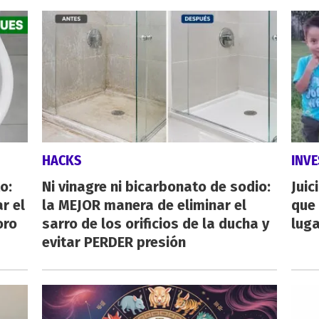
HACKS
INVE
o:
Ni vinagre ni bicarbonato de sodio:
Juic
r el
la MEJOR manera de eliminar el
que 
oro
sarro de los orificios de la ducha y
luga
evitar PERDER presión