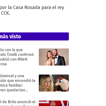
por la Casa Rosada para el rey
 CCK.
más visto
oto con la que
elo Tinelli confirmó
volvió con Milett
eroa
 Stoessel y una
sión que encendió la
mica familiar:
nes quedarían
ra de su boda
l de Brito anunció el