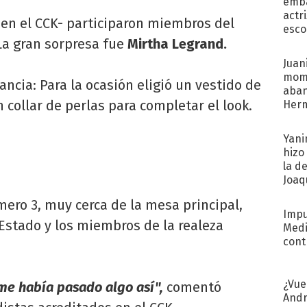
emba
actr
 en el CCK- participaron miembros del
esco
La gran sorpresa fue
Mirtha Legrand.
Juani
mome
ancia: Para la ocasión eligió un vestido de
aba
n collar de perlas para completar el look.
Her
recib
Yani
hizo
la d
Joaqu
ero 3, muy cerca de la mesa principal,
Impu
Estado y los miembros de la realeza
Medi
cont
¿Vue
me había pasado algo así",
comentó
Andr