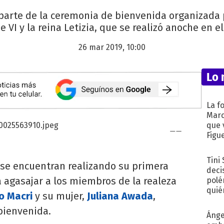
parte de la ceremonia de bienvenida organizada 
pe VI y la reina Letizia, que se realizó anoche en el
26 mar 2019, 10:00
Lo 
La f
Marc
que 
Figu
Tini
se encuentran realizando su primera
deci
a agasajar a los miembros de la realeza
polé
quié
o Macri
y su mujer,
Juliana Awada
,
afue
bienvenida.
Ánge