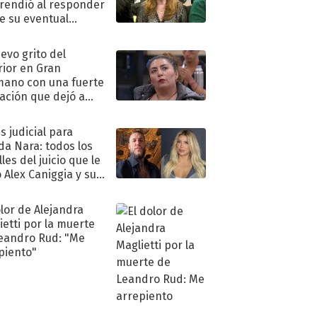
rendió al responder
e su eventual
eso al reality
uevo grito del
rior en Gran
ano con una fuerte
ación que dejó a
oya en shock:
idora"
s judicial para
a Nara: todos los
les del juicio que le
 Alex Caniggia y sus
imos pasos
olor de Alejandra
ietti por la muerte
eandro Rud: "Me
piento"