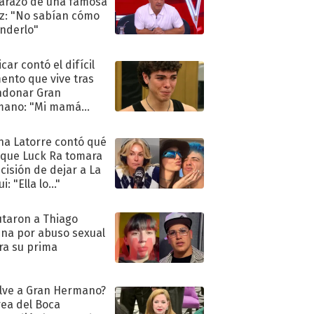
razo de una famosa
iz: "No sabían cómo
nderlo"
car contó el difícil
nto que vive tras
ndonar Gran
mano: "Mi mamá
ió..."
na Latorre contó qué
 que Luck Ra tomara
ecisión de dejar a La
i: "Ella lo..."
taron a Thiago
na por abuso sexual
ra su prima
lve a Gran Hermano?
ea del Boca