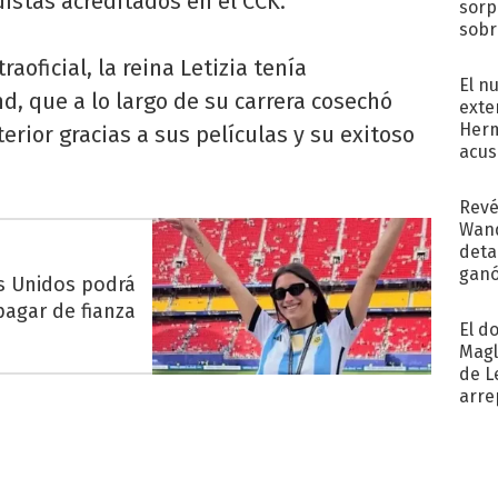
distas acreditados en el CCK.
sorp
sobr
regr
oficial, la reina Letizia tenía
El n
d, que a lo largo de su carrera cosechó
exte
Herm
erior gracias a sus películas y su exitoso
acus
Pinc
"Tra
Revé
Wand
detal
ganó
s Unidos podrá
próx
pagar de fianza
El d
Magl
de L
arre