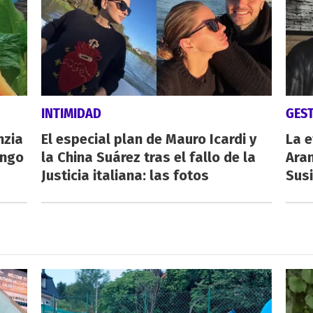
INTIMIDAD
GES
nzia
El especial plan de Mauro Icardi y
La e
engo
la China Suárez tras el fallo de la
Aran
Justicia italiana: las fotos
Susi