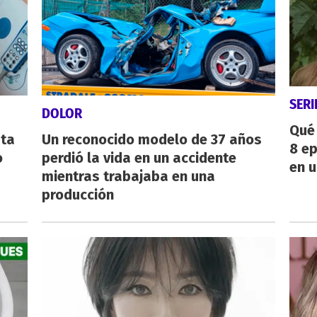
SERI
DOLOR
Qué 
sta
Un reconocido modelo de 37 años
8 ep
o
perdió la vida en un accidente
en u
mientras trabajaba en una
producción