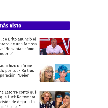
más visto
l de Brito anunció el
razo de una famosa
iz: "No sabían cómo
nderlo"
oaqui hizo un firme
do por Luck Ra tras
eparación: "Dejen
"
na Latorre contó qué
 que Luck Ra tomara
ecisión de dejar a La
i: "Ella lo..."