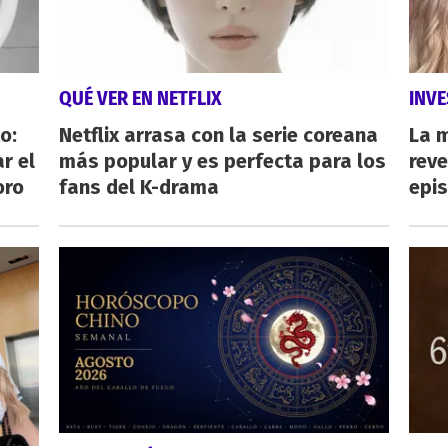
QUÉ VER EN NETFLIX
INVE
o:
Netflix arrasa con la serie coreana
La 
r el
más popular y es perfecta para los
reve
oro
fans del K-drama
epi