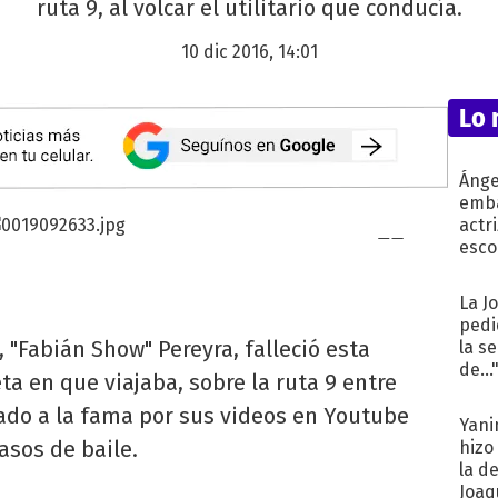
ruta 9, al volcar el utilitario que conducía.
10 dic 2016, 14:01
Lo 
Ánge
emba
actr
esco
La J
pedi
 "Fabián Show" Pereyra, falleció esta
la s
de...
a en que viajaba, sobre la ruta 9 entre
ltado a la fama por sus videos en Youtube
Yani
sos de baile.
hizo
la d
Joaqu