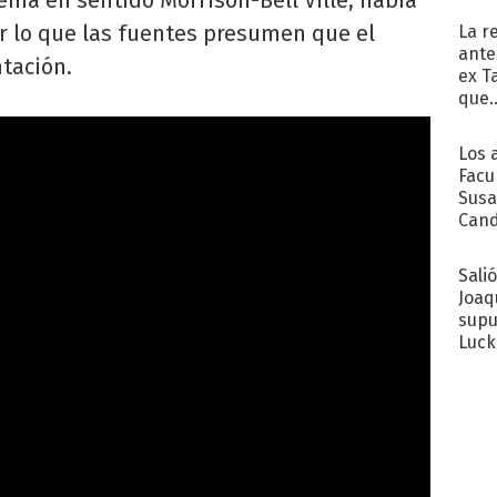
or lo que las fuentes presumen que el
La r
ante
tación.
ex T
que..
Los 
Facu
Susa
Cand
de s
sent
Sali
Joaq
supu
Luck