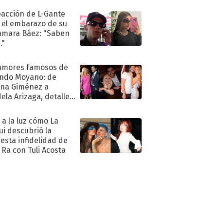
eacción de L-Gante
 el embarazo de su
amara Báez: "Saben
."
amores famosos de
ndo Moyano: de
na Giménez a
ela Arizaga, detalles
u pasado
imental
ó a la luz cómo La
ui descubrió la
esta infidelidad de
 Ra con Tuli Acosta