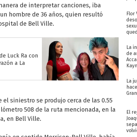
manera de interpretar canciones, iba
un hombre de 36 años, quien resultó
Flor
deso
spital de Bell Ville.
sexu
qued
La i
de a
 de Luck Ra con
Acca
razón a La
Kayn
cum
La j
hace
Gra
 el siniestro se produjo cerca de las 0.55
kilómetro 508 de la ruta mencionada, en la
El r
 en Bell Ville.
Joaq
sepa
volv
enía en sentido Morrison-Bell Ville, había