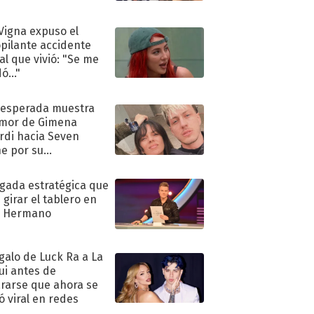
 Vigna expuso el
pilante accidente
al que vivió: "Se me
ó..."
nesperada muestra
mor de Gimena
rdi hacia Seven
e por su
pleaños
ugada estratégica que
 girar el tablero en
n Hermano
egalo de Luck Ra a La
ui antes de
rarse que ahora se
ió viral en redes