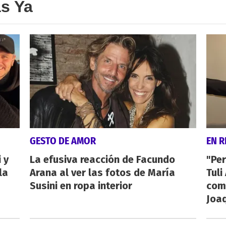
as Ya
GESTO DE AMOR
EN R
 y
La efusiva reacción de Facundo
"Per
la
Arana al ver las fotos de María
Tuli
Susini en ropa interior
com
Joa