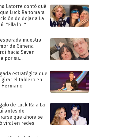
na Latorre contó qué
 que Luck Ra tomara
ecisión de dejar a La
i: "Ella lo..."
nesperada muestra
mor de Gimena
rdi hacia Seven
e por su
pleaños
ugada estratégica que
 girar el tablero en
n Hermano
egalo de Luck Ra a La
ui antes de
rarse que ahora se
ió viral en redes