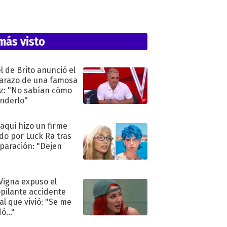
más visto
l de Brito anunció el
razo de una famosa
iz: "No sabían cómo
nderlo"
oaqui hizo un firme
do por Luck Ra tras
eparación: "Dejen
"
 Vigna expuso el
pilante accidente
al que vivió: "Se me
ó..."