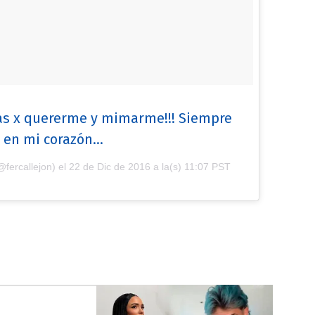
ias x quererme y mimarme!!! Siempre
 en mi corazón...
@fercallejon) el
22 de Dic de 2016 a la(s) 11:07 PST