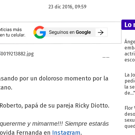
23 dic 2016, 09:59
Lo 
Ánge
emba
actr
esco
La J
sando por un doloroso momento por la
pedi
cano.
la s
de...
, Roberto, papá de su pareja Ricky Diotto.
Flor
deso
sexu
x quererme y mimarme!!! Siempre estarás
qued
ovida Fernanda en
Instagram
.