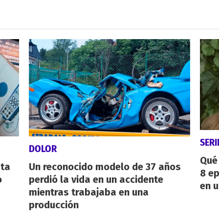
SERI
DOLOR
Qué 
sta
Un reconocido modelo de 37 años
8 ep
o
perdió la vida en un accidente
en u
mientras trabajaba en una
producción