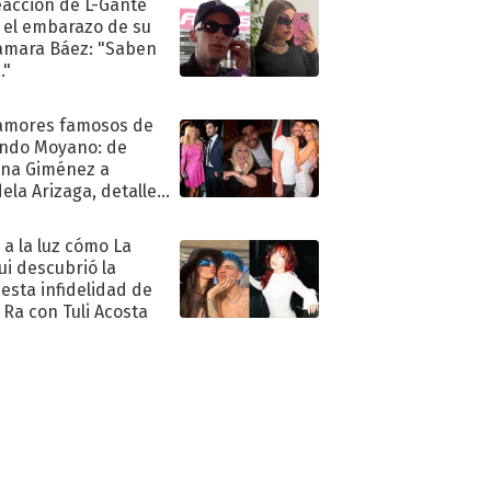
eacción de L-Gante
 el embarazo de su
amara Báez: "Saben
."
amores famosos de
ndo Moyano: de
na Giménez a
ela Arizaga, detalles
u pasado
imental
ó a la luz cómo La
ui descubrió la
esta infidelidad de
 Ra con Tuli Acosta