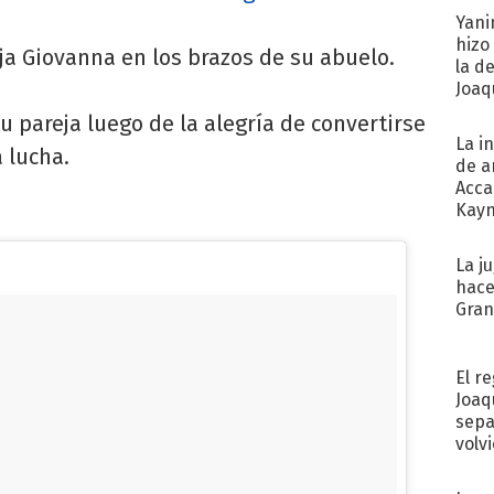
Yani
hizo
ija Giovanna en los brazos de su abuelo.
la d
Joaqu
u pareja luego de la alegría de convertirse
La i
 lucha.
de a
Acca
Kayn
cum
La j
hace
Gra
El r
Joaq
sepa
volv