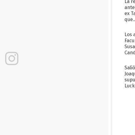
La r
ante
ex T
que..
Los 
Facu
Susa
Cand
de s
sent
Sali
Joaq
supu
Luck