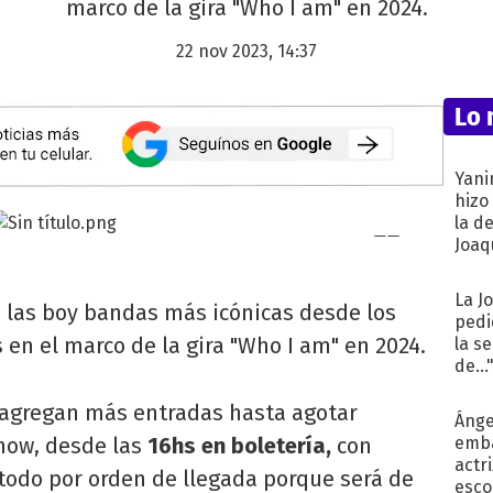
marco de la gira "Who I am" en 2024.
22 nov 2023, 14:37
Lo 
Yani
hizo
la d
Joaqu
La J
e las boy bandas más icónicas desde los
pedi
s en el marco de la gira "Who I am" en 2024.
la s
de...
e agregan más entradas hasta agotar
Ánge
show, desde las
16hs en boletería,
con
emba
actr
, todo por orden de llegada porque será de
esco