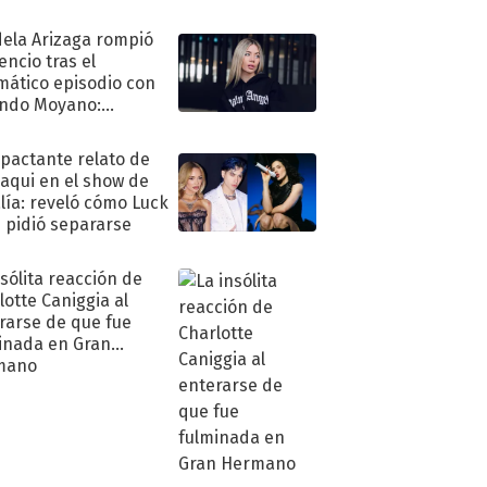
ela Arizaga rompió
lencio tras el
mático episodio con
ndo Moyano:
o..."
mpactante relato de
oaqui en el show de
lía: reveló cómo Luck
e pidió separarse
nsólita reacción de
lotte Caniggia al
rarse de que fue
inada en Gran
mano