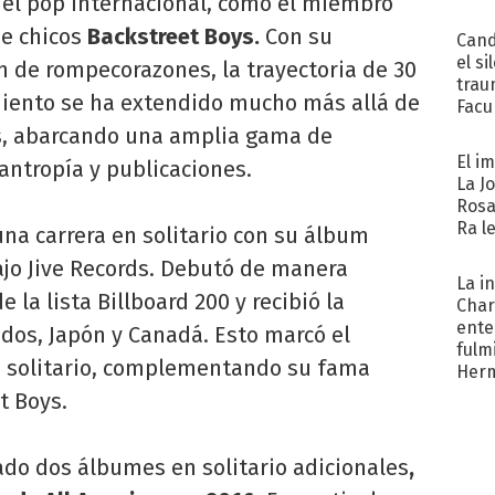
del pop internacional, como el miembro
e chicos
Backstreet Boys.
Con su
Cand
el si
ón de rompecorazones, la trayectoria de 30
trau
miento se ha extendido mucho más allá de
Facu
"Teng
s, abarcando una amplia gama de
El i
lantropía y publicaciones.
La J
Rosa
Ra l
una carrera en solitario con su álbum
ajo Jive Records. Debutó de manera
La i
 la lista Billboard 200 y recibió la
Char
ente
idos, Japón y Canadá. Esto marcó el
fulm
n solitario, complementando su fama
Her
t Boys.
ado dos álbumes en solitario adicionales
,