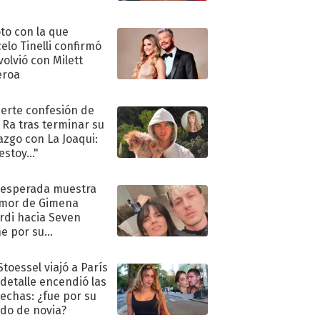
oto con la que
elo Tinelli confirmó
volvió con Milett
eroa
uerte confesión de
 Ra tras terminar su
azgo con La Joaqui:
stoy..."
nesperada muestra
mor de Gimena
rdi hacia Seven
e por su
pleaños
Stoessel viajó a París
 detalle encendió las
echas: ¿fue por su
ido de novia?