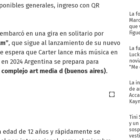
ponibles generales, ingreso con QR
La f
Marc
que 
 embarcó en una gira en solitario por
Figu
Am”
, que sigue al lanzamiento de su nuevo
La f
 espera que Carter lance más música en
Luck
y en 2024 Argentina se prepara para
novi
"Me e
" complejo art media d (buenos aires).
La i
de a
Acca
Kayn
cum
Tini 
y un
sosp
la edad de 12 años y rápidamente se
vest