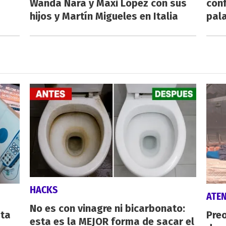
Wanda Nara y Maxi López con sus
conf
hijos y Martín Migueles en Italia
pala
HACKS
ATE
No es con vinagre ni bicarbonato:
sta
Preo
esta es la MEJOR forma de sacar el