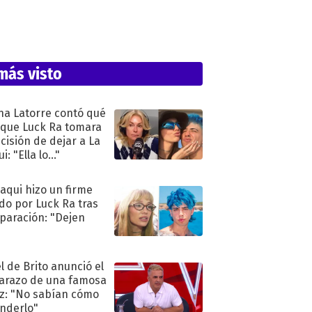
más visto
na Latorre contó qué
 que Luck Ra tomara
ecisión de dejar a La
i: "Ella lo..."
oaqui hizo un firme
do por Luck Ra tras
eparación: "Dejen
"
l de Brito anunció el
razo de una famosa
iz: "No sabían cómo
nderlo"