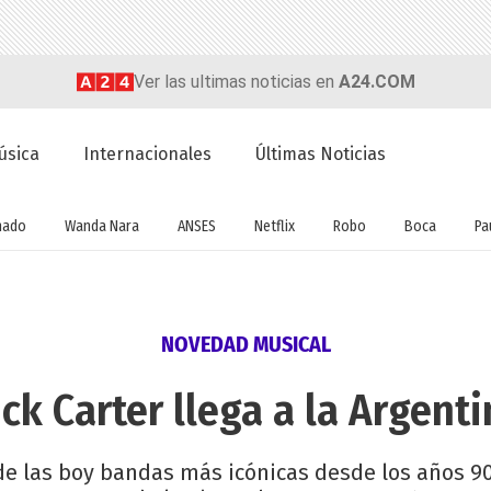
Ver las ultimas noticias en
A24.COM
úsica
Internacionales
Últimas Noticias
nado
Wanda Nara
ANSES
Netflix
Robo
Boca
Pa
NOVEDAD MUSICAL
ck Carter llega a la Argent
e las boy bandas más icónicas desde los años 90'