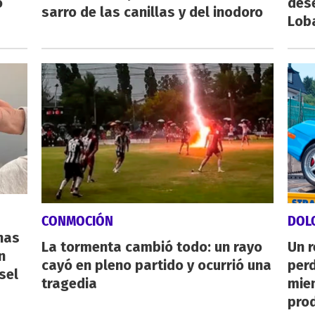
o
des
sarro de las canillas y del inodoro
Lob
CONMOCIÓN
DOL
nas
La tormenta cambió todo: un rayo
Un 
n
cayó en pleno partido y ocurrió una
perd
sel
tragedia
mie
pro