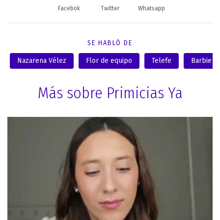
Facebok
Twitter
Whatsapp
SE HABLÓ DE
Nazarena Vélez
Flor de equipo
Telefe
Barbie V
Más sobre Primicias Ya