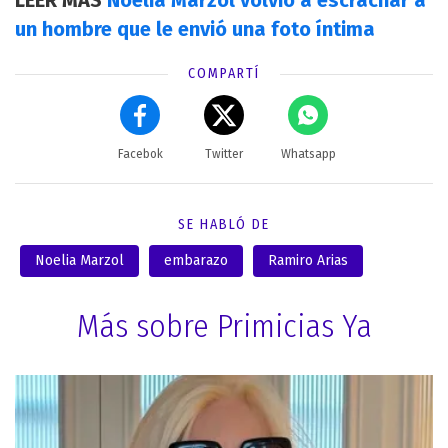
LEER MÁS
Noelia Marzol volvió a escrachar a
un hombre que le envió una foto íntima
COMPARTÍ
Facebok
Twitter
Whatsapp
SE HABLÓ DE
Noelia Marzol
embarazo
Ramiro Arias
Más sobre Primicias Ya