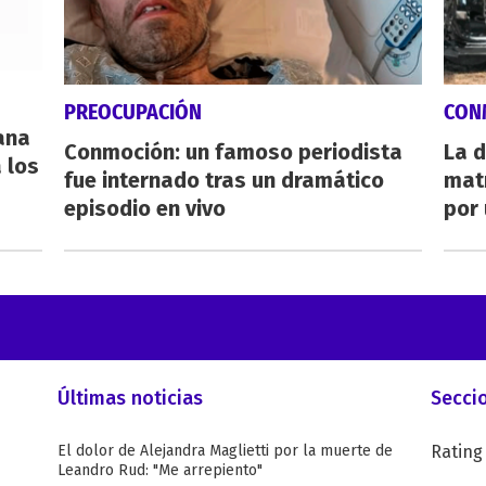
PREOCUPACIÓN
CON
eana
Conmoción: un famoso periodista
La d
 los
fue internado tras un dramático
mat
episodio en vivo
por 
Últimas noticias
Secci
El dolor de Alejandra Maglietti por la muerte de
Rating
Leandro Rud: "Me arrepiento"