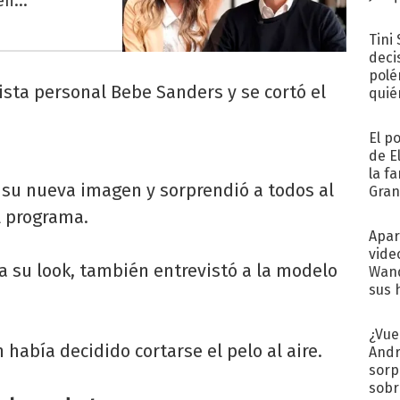
n..."
Tini
deci
polé
lista personal Bebe Sanders y se cortó el
quié
afue
El p
de E
la f
su nueva imagen y sorprendió a todos al
Gra
desa
l programa.
Apar
vide
a su look, también entrevistó a la modelo
Wand
sus 
¿Vue
abía decidido cortarse el pelo al aire.
Andr
sorp
sobr