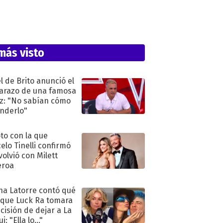
más visto
l de Brito anunció el
razo de una famosa
iz: "No sabían cómo
nderlo"
oto con la que
elo Tinelli confirmó
volvió con Milett
eroa
na Latorre contó qué
 que Luck Ra tomara
ecisión de dejar a La
i: "Ella lo..."