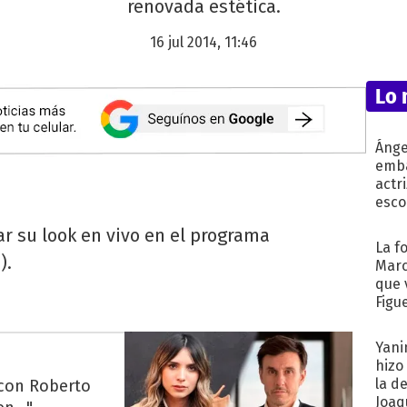
renovada estética.
16 jul 2014, 11:46
Lo 
Ánge
emba
actr
esco
r su look en vivo en el programa
La f
).
Marc
que 
Figu
Yani
hizo
la d
 con Roberto
Joaqu