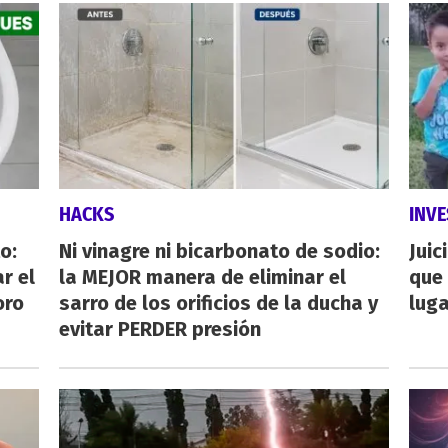
HACKS
INVE
o:
Ni vinagre ni bicarbonato de sodio:
Juic
r el
la MEJOR manera de eliminar el
que 
oro
sarro de los orificios de la ducha y
luga
evitar PERDER presión