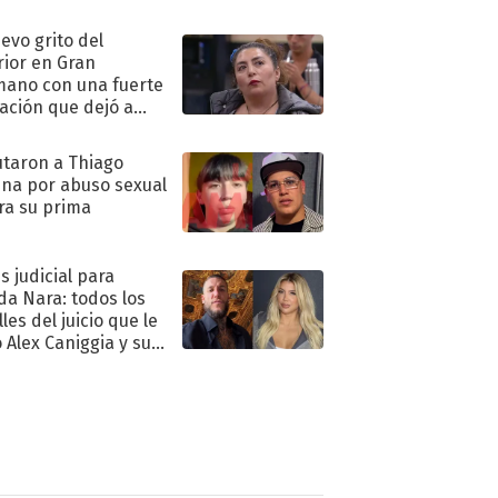
eso al reality
uevo grito del
rior en Gran
ano con una fuerte
ación que dejó a
oya en shock:
idora"
taron a Thiago
na por abuso sexual
ra su prima
s judicial para
a Nara: todos los
les del juicio que le
 Alex Caniggia y sus
imos pasos