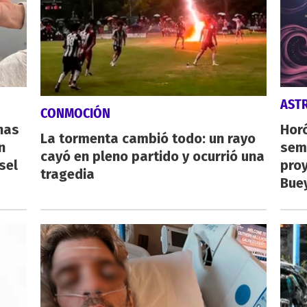
AST
CONMOCIÓN
nas
Horó
La tormenta cambió todo: un rayo
n
sema
cayó en pleno partido y ocurrió una
sel
proy
tragedia
Buey