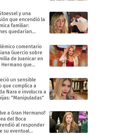
 Stoessel y una
sión que encendió la
mica familiar:
nes quedarían
ra de su boda
olémico comentario
liana Guercio sobre
amilia de Juanicar en
n Hermano que
tó la furia en redes
eció un sensible
o que complica a
a Nara e involucra a
hijas: "Manipuladas"
lve a Gran Hermano?
ea del Boca
rendió al responder
e su eventual