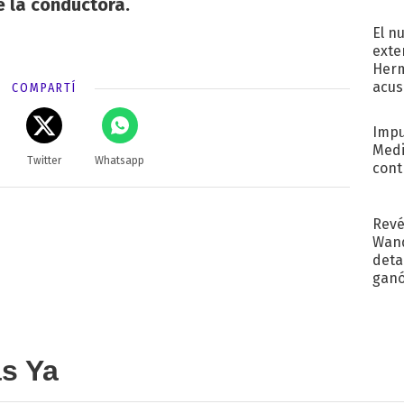
e la conductora.
regr
El n
exte
Herm
acus
COMPARTÍ
Pinc
"Tra
Impu
Medi
Twitter
Whatsapp
cont
Revé
Wand
detal
ganó
próx
as Ya