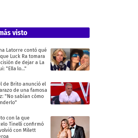
más visto
na Latorre contó qué
 que Luck Ra tomara
ecisión de dejar a La
i: "Ella lo..."
l de Brito anunció el
razo de una famosa
iz: "No sabían cómo
nderlo"
oto con la que
elo Tinelli confirmó
volvió con Milett
eroa