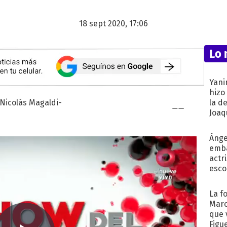
18 sept 2020, 17:06
Lo 
Yani
hizo
la d
Joaqu
Ánge
emba
actr
esco
La f
Marc
que 
Figu