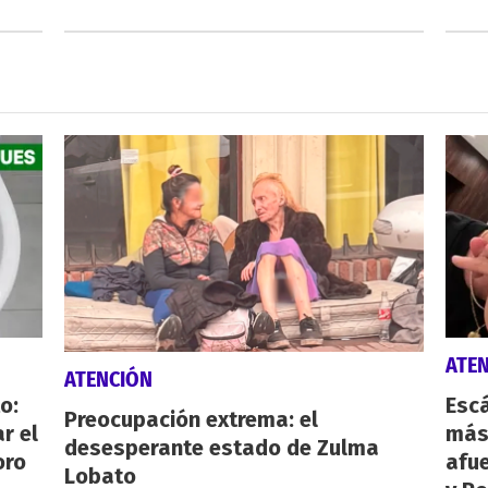
ATE
ATENCIÓN
o:
Escá
Preocupación extrema: el
r el
más
desesperante estado de Zulma
oro
afue
Lobato