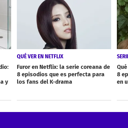
QUÉ VER EN NETFLIX
SERI
dio:
Furor en Netflix: la serie coreana de
Qué 
8 episodios que es perfecta para
8 ep
ha y
los fans del K-drama
en u