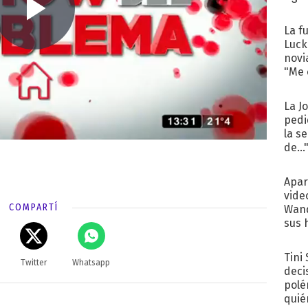
La f
Luck
novi
"Me e
La J
pedi
la s
de...
Apar
vide
COMPARTÍ
Wand
sus 
Tini
Twitter
Whatsapp
deci
polé
quié