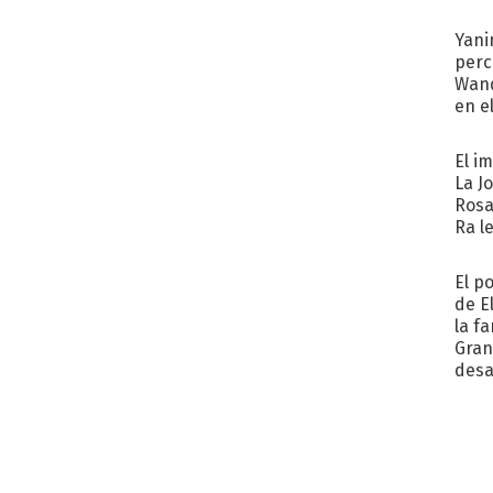
afue
Yani
perc
Wand
en e
toda
El i
La J
Rosa
Ra l
El p
de E
la f
Gra
desa