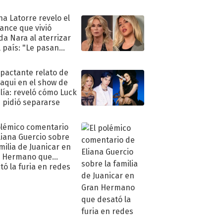
ra de su boda
na Latorre revelo el
ance que vivió
a Nara al aterrizar
l país: "Le pasan
s"
mpactante relato de
oaqui en el show de
lía: reveló cómo Luck
e pidió separarse
olémico comentario
liana Guercio sobre
amilia de Juanicar en
n Hermano que
tó la furia en redes