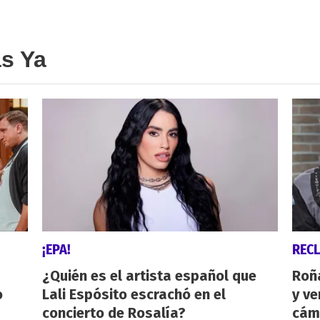
as Ya
¡EPA!
REC
¿Quién es el artista español que
Roñ
o
Lali Espósito escrachó en el
y ve
concierto de Rosalía?
cám