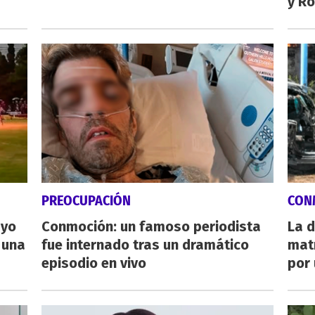
y Ro
PREOCUPACIÓN
CON
ayo
Conmoción: un famoso periodista
La d
 una
fue internado tras un dramático
mat
episodio en vivo
por 