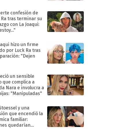
uerte confesión de
 Ra tras terminar su
azgo con La Joaqui:
stoy..."
oaqui hizo un firme
do por Luck Ra tras
eparación: "Dejen
"
eció un sensible
o que complica a
a Nara e involucra a
hijas: "Manipuladas"
 Stoessel y una
sión que encendió la
mica familiar:
nes quedarían