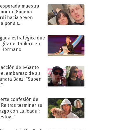
nesperada muestra
mor de Gimena
rdi hacia Seven
e por su
pleaños
ugada estratégica que
 girar el tablero en
n Hermano
eacción de L-Gante
 el embarazo de su
amara Báez: "Saben
."
uerte confesión de
 Ra tras terminar su
azgo con La Joaqui:
stoy..."