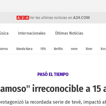
Ver las ultimas noticias en
A24.COM
úsica
Internacionales
Últimas Noticias
bierno
Wanda Nara
FIFA
Netflix
nene
River
Boc
PASÓ EL TIEMPO
camoso" irreconocible a 15 
protagonizó la recordada serie de tevé, impactó a