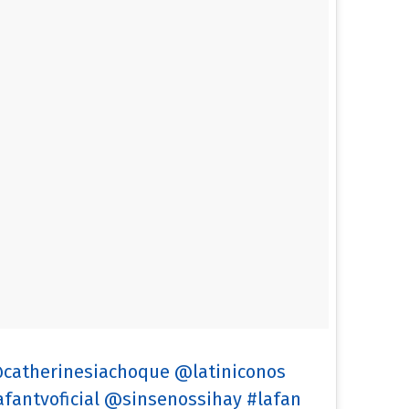
catherinesiachoque @latiniconos
antvoficial @sinsenossihay #lafan