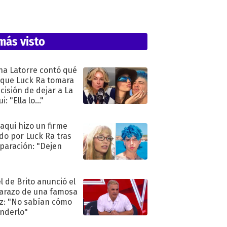
más visto
na Latorre contó qué
 que Luck Ra tomara
ecisión de dejar a La
i: "Ella lo..."
oaqui hizo un firme
do por Luck Ra tras
eparación: "Dejen
"
l de Brito anunció el
razo de una famosa
iz: "No sabían cómo
nderlo"