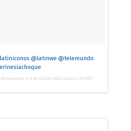
latiniconos @latinwe @telemundo
erinesiachoque
 (@soyvaroni) el
9 de Oct de 2016 a la(s) 7:29 PDT