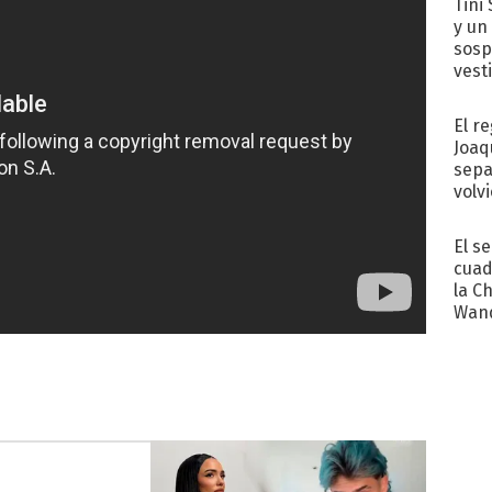
Tini 
y un
sosp
vest
El r
Joaq
sepa
volv
El s
cuad
la C
Wand
exp