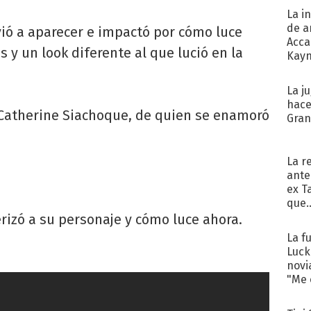
La i
de a
olvió a aparecer e impactó por cómo luce
Acca
s y un look diferente al que lució en la
Kayn
cum
La j
hace
a Catherine Siachoque, de quien se enamoró
Gra
La r
ante
ex T
que..
erizó a su personaje y cómo luce ahora.
La f
Luck
novi
"Me e