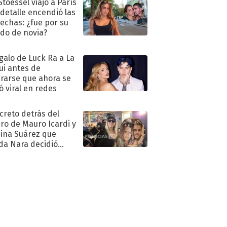
Stoessel viajó a París
 detalle encendió las
echas: ¿fue por su
ido de novia?
egalo de Luck Ra a La
ui antes de
rarse que ahora se
ió viral en redes
ecreto detrás del
ro de Mauro Icardi y
hina Suárez que
a Nara decidió
oner