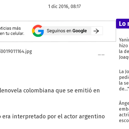
1 dic 2016, 08:17
Lo 
Yani
hizo
la d
Joaqu
La J
pedi
la s
de...
elenovela colombiana que se emitió en
Ánge
emba
actr
 era interpretado por el actor argentino
esco