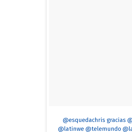
@esquedachris gracias @
@latinwe @telemundo @laf