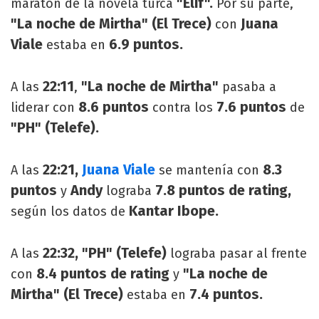
"Elif".
maratón de la novela turca
Por su parte,
"La noche de Mirtha" (El Trece)
Juana
con
Viale
6.9 puntos.
estaba en
22:11
"La noche de Mirtha"
A las
,
pasaba a
8.6 puntos
7.6 puntos
liderar con
contra los
de
"PH" (Telefe).
22:21,
Juana Viale
8.3
A las
se mantenía con
puntos
Andy
7.8 puntos de rating,
y
lograba
Kantar Ibope.
según los datos de
22:32, "PH" (Telefe)
A las
lograba pasar al frente
8.4 puntos de rating
"La noche de
con
y
Mirtha" (El Trece)
7.4 puntos.
estaba en