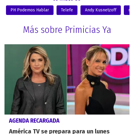
PH Podemos Hablar
Telefe
Andy Kusnetzoff
rat
Más sobre Primicias Ya
AGENDA RECARGADA
América TV se prepara para un lunes