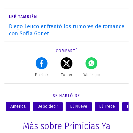
LEÉ TAMBIÉN
Diego Leuco enfrentó los rumores de romance
con Sofía Gonet
COMPARTÍ
Facebok
Twitter
Whatsapp
SE HABLÓ DE
America
Debo decir
El Nueve
El Trece
In
Más sobre Primicias Ya