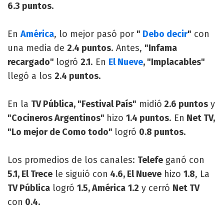
6.3 puntos.
En
América
, lo mejor pasó por
"
Debo decir
"
con
una media de
2.4 puntos
. Antes,
"Infama
recargado"
logró
2.1
. En
El Nueve
, "Implacables"
llegó a los
2.4 puntos.
En la
TV Pública, "Festival País"
midió
2.6 puntos
y
"Cocineros Argentinos"
hizo
1.4 puntos
. En
Net TV,
"Lo mejor de Como todo"
logró
0.8 puntos.
Los promedios de los canales:
Telefe
ganó con
5.1, El Trece
le siguió con
4.6, El Nueve
hizo
1.8
, La
TV Pública
logró
1.5, América
1.2
y cerró
Net TV
con
0.4.