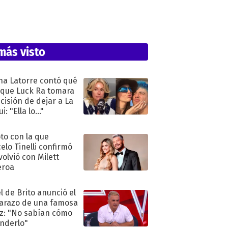
más visto
na Latorre contó qué
 que Luck Ra tomara
ecisión de dejar a La
i: "Ella lo..."
oto con la que
elo Tinelli confirmó
volvió con Milett
eroa
l de Brito anunció el
razo de una famosa
iz: "No sabían cómo
nderlo"