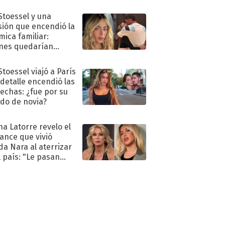
 Stoessel y una
sión que encendió la
mica familiar:
nes quedarían
ra de su boda
Stoessel viajó a París
 detalle encendió las
echas: ¿fue por su
ido de novia?
na Latorre revelo el
ance que vivió
a Nara al aterrizar
l país: "Le pasan
s"