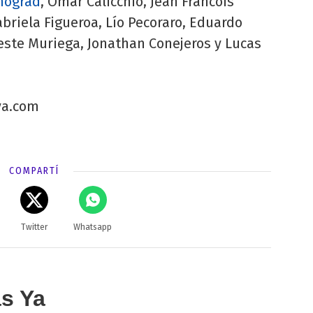
nograd
, Omar Calicchio, Jean Francois
abriela Figueroa, Lío Pecoraro, Eduardo
este Muriega, Jonathan Conejeros y Lucas
ya.com
COMPARTÍ
Twitter
Whatsapp
as Ya