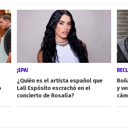
¡EPA!
REC
¿Quién es el artista español que
Roñ
o
Lali Espósito escrachó en el
y ve
concierto de Rosalía?
cám