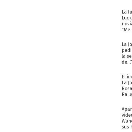
La f
Luck
novi
"Me e
La J
pedi
la s
de...
El i
La J
Rosa
Ra l
Apar
vide
Wand
sus 