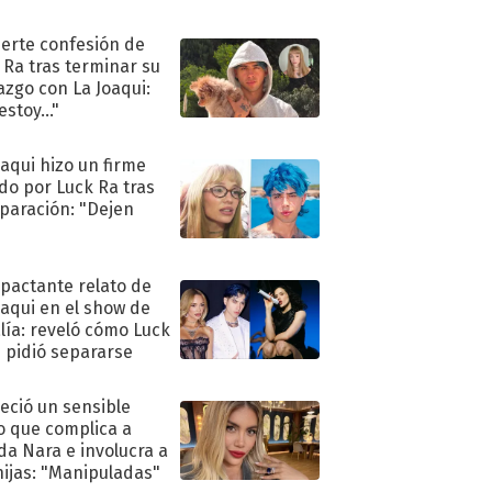
uerte confesión de
 Ra tras terminar su
azgo con La Joaqui:
stoy..."
oaqui hizo un firme
do por Luck Ra tras
eparación: "Dejen
"
mpactante relato de
oaqui en el show de
lía: reveló cómo Luck
e pidió separarse
eció un sensible
o que complica a
a Nara e involucra a
hijas: "Manipuladas"