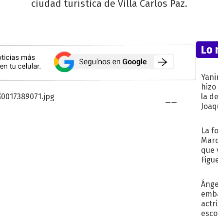
ciudad turística de Villa Carlos Paz.
Lo 
Yani
hizo
la d
Joaqu
La f
Marc
que 
Figu
Ánge
emba
actr
esco