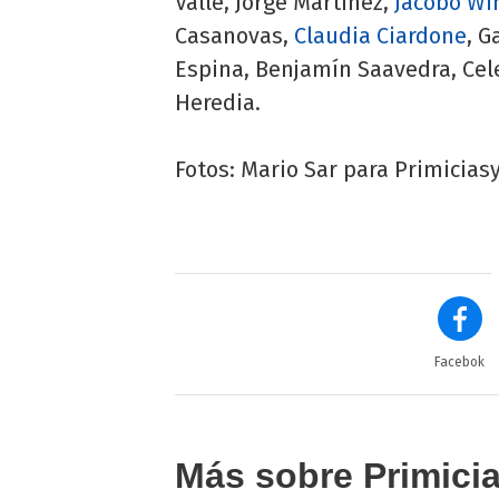
Valle, Jorge Martínez,
Jacobo Wi
Casanovas,
Claudia Ciardone
, G
Espina, Benjamín Saavedra, Cel
Heredia.
Fotos: Mario Sar para Primicias
Facebok
Más sobre Primici