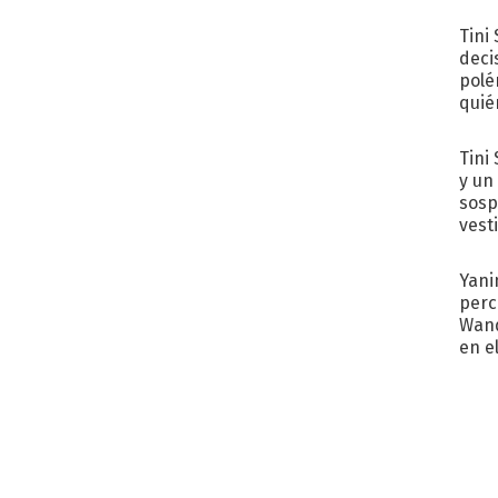
Tini
deci
polé
quié
afue
Tini 
y un
sosp
vest
Yani
perc
Wand
en e
toda