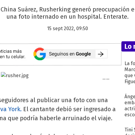
a China Suárez, Rusherking generó preocupación e
una foto internado en un hospital. Enterate.
15 sept 2022, 09:50
Lo 
La f
Marc
que 
Figu
Ánge
seguidores al publicar una foto con una
emba
va York.
El cantante debió ser ingresado a
actr
esco
a que podría haberle arruinado el viaje.
Tini