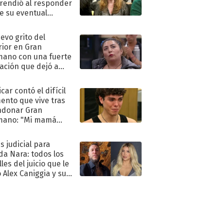
rendió al responder
e su eventual
eso al reality
uevo grito del
rior en Gran
ano con una fuerte
ación que dejó a
oya en shock:
idora"
car contó el difícil
nto que vive tras
ndonar Gran
mano: "Mi mamá
ió..."
s judicial para
a Nara: todos los
les del juicio que le
 Alex Caniggia y sus
imos pasos