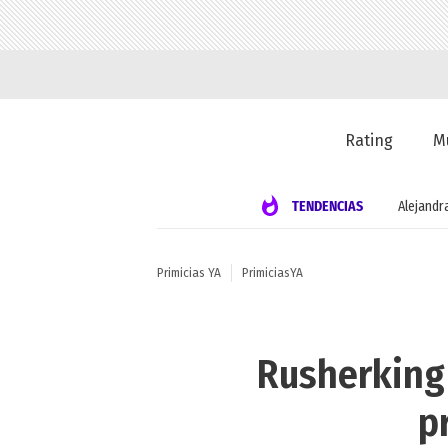
Rating
M
TENDENCIAS
Alejandr
Primicias YA
PrimiciasYA
Rusherking 
p