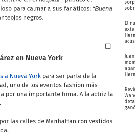
sorp
cioso para calmar a sus fanáticos:
sobr
“Buena
regr
anteojos negros.
El n
exte
Herm
acus
Pinc
"Tra
Juani
uárez en Nueva York
mome
aba
Her
s a Nueva York
para ser parte de la
recib
ad, uno de los eventos fashion más
Revé
 por una importante firma. A la actriz la
Wand
detal
.
ganó
próx
por las calles de Manhattan con vestidos
da.