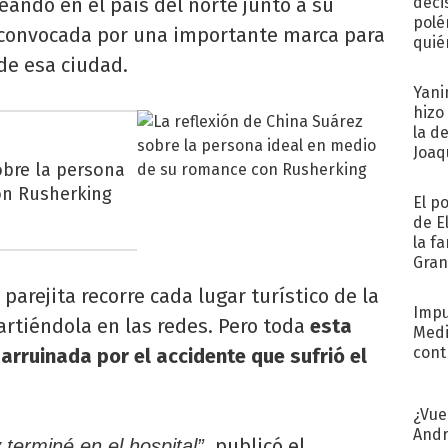
eando en el país del norte junto a su
deci
polé
convocada por una importante marca para
quié
de esa ciudad.
afue
Yani
hizo
la d
Joaqu
obre la persona
on Rusherking
El p
de E
la f
Gra
desa
arejita recorre cada lugar turístico de la
Impu
rtiéndola en las redes. Pero toda
esta
Medi
cont
arruinada por el accidente que sufrió el
¿Vue
Andr
publicó el
terminé en el hospital”,