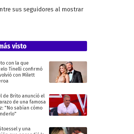
ntre sus seguidores al mostrar
más visto
oto con la que
elo Tinelli confirmó
volvió con Milett
eroa
l de Brito anunció el
razo de una famosa
iz: "No sabían cómo
nderlo"
 Stoessel y una