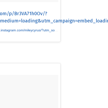
.com/p/Br3VA71h0Ov/?
edium=loading&utm_campaign=embed_loading_s
yrus/?utm_source=ig_embed&utm_medium=loading&utm_campaign=embed_loading_state_control] Miley Cyrus