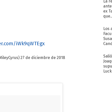
La r
ante
ex T
que..
Los 
Facu
Susa
ter.com/iWk9qWTEgx
Cand
de s
sent
Sali
MileyCyrus)
27 de diciembre de 2018
Joaq
supu
Luck