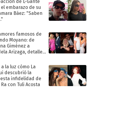
eacción de L-Gante
 el embarazo de su
amara Báez: "Saben
."
amores famosos de
ndo Moyano: de
na Giménez a
ela Arizaga, detalles
u pasado
imental
ó a la luz cómo La
ui descubrió la
esta infidelidad de
 Ra con Tuli Acosta