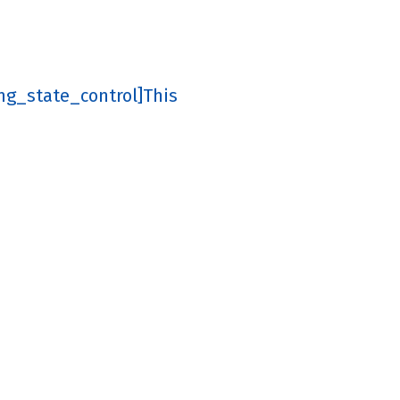
_state_control]This
(@mile