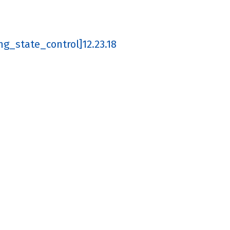
tate_control]12.23.18
(@mile