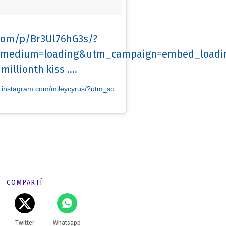
.com/p/Br3Ul76hG3s/?
edium=loading&utm_campaign=embed_loading
millionth kiss ....
yrus/?utm_source=ig_embed&utm_medium=loading&utm_campaign=embed_loading_state_control] Miley Cyrus
COMPARTÍ
Twitter
Whatsapp