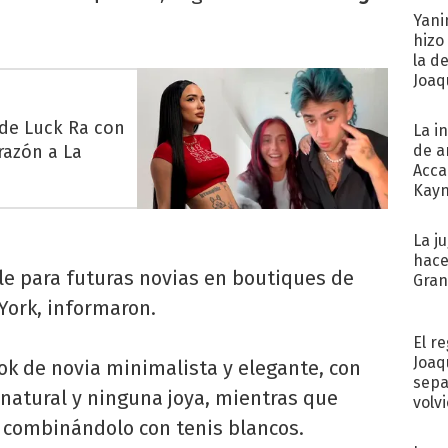
Yani
hizo
la d
Joaqu
 de Luck Ra con
La i
razón a La
de a
Acca
Kayn
cum
La j
hace
le para futuras novias en boutiques de
Gra
York, informaron.
El r
Joaq
ok de novia minimalista y elegante, con
sepa
 natural y ninguna joya, mientras que
volv
, combinándolo con tenis blancos.