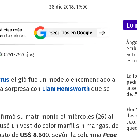
28 dic 2018, 19:00
Lo 
Ánge
emba
actr
esco
La J
yrus
eligió fue un modelo encomendado a
pedi
da sorpresa con
Liam Hemsworth
que se
la s
de...
Flor
firmó su matrimonio el miércoles (26) al
deso
sexu
 usó un vestido color marfil sin mangas, de
qued
osto de
US$ 8.60
0, según la columna
Page