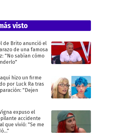
más visto
l de Brito anunció el
razo de una famosa
iz: "No sabían cómo
nderlo"
oaqui hizo un firme
do por Luck Ra tras
eparación: "Dejen
"
 Vigna expuso el
pilante accidente
al que vivió: "Se me
ó..."