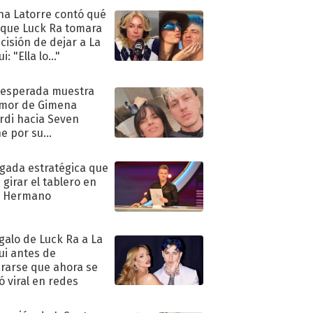
na Latorre contó qué
 que Luck Ra tomara
ecisión de dejar a La
i: "Ella lo..."
nesperada muestra
mor de Gimena
rdi hacia Seven
e por su
pleaños
ugada estratégica que
 girar el tablero en
n Hermano
egalo de Luck Ra a La
ui antes de
rarse que ahora se
ió viral en redes