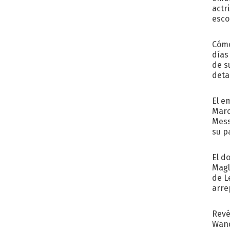
actr
esco
Cómo
días
de s
deta
El e
Marc
Mess
su p
con..
El d
Magl
de L
arre
Revé
Wand