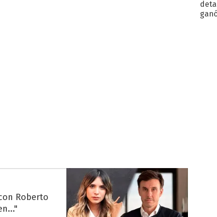
detal
ganó
próx
 con Roberto
n..."