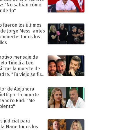
iz: "No sabían cómo
nderlo"
 fueron los últimos
 de Jorge Messi antes
u muerte: todos los
lles
motivo mensaje de
elo Tinelli a Leo
i tras la muerte de
adre: "Tu viejo se fue
."
olor de Alejandra
ietti por la muerte
eandro Rud: "Me
piento"
s judicial para
a Nara: todos los