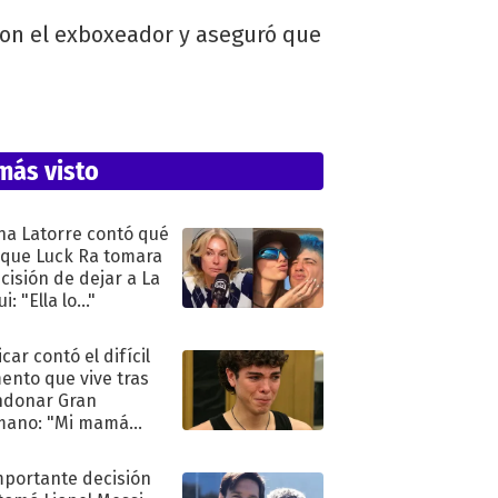
con el exboxeador y aseguró que
más visto
na Latorre contó qué
 que Luck Ra tomara
ecisión de dejar a La
i: "Ella lo..."
car contó el difícil
nto que vive tras
ndonar Gran
mano: "Mi mamá
ió..."
mportante decisión