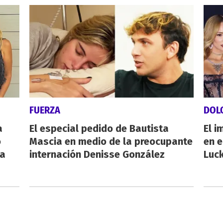
FUERZA
DOL
a
El especial pedido de Bautista
El i
o
Mascia en medio de la preocupante
en e
da
internación Denisse González
Luck