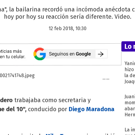
na", la bailarina recordó una incómoda anécdota 
hoy por hoy su reacción sería diferente. Video.
12 feb 2018, 10:30
Lo 
Yani
hizo
la d
Joaqu
Juani
udero
trabajaba como secretaria y
mome
e del 10",
conducido por
Diego Maradona
aba
Her
recib
La i