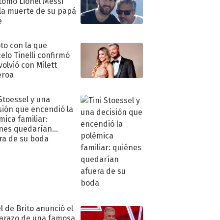
tomó Lionel Messi
 la muerte de su papá
e
oto con la que
elo Tinelli confirmó
volvió con Milett
eroa
 Stoessel y una
sión que encendió la
mica familiar:
nes quedarían
ra de su boda
l de Brito anunció el
razo de una famosa