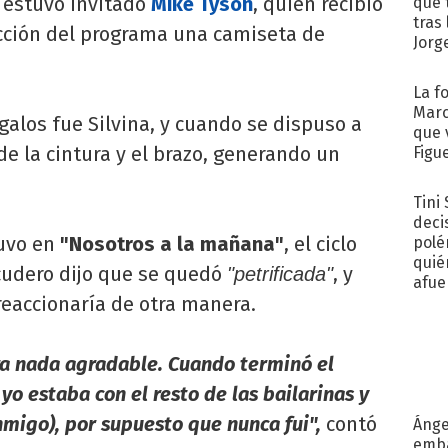
o estuvo invitado
Mike Tyson
, quien recibió
que 
tras
ucción del programa una camiseta de
Jorg
La f
Marc
galos fue Silvina, y cuando se dispuso a
que 
de la cintura y el brazo, generando un
Figu
Tini
deci
tuvo en
"Nosotros a la mañana"
, el ciclo
polé
quié
cudero dijo que se quedó
, y
"petrificada"
afue
reaccionaría de otra manera.
ra nada agradable. Cuando terminó el
yo estaba con el resto de las bailarinas y
nmigo), por supuesto que nunca fui",
contó
Ánge
emba