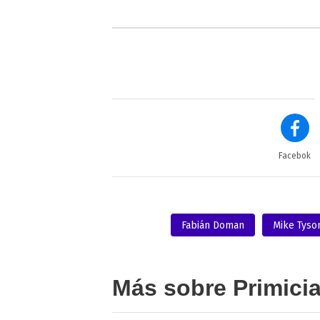
Facebok
Fabián Doman
Mike Tyso
Más sobre Primici