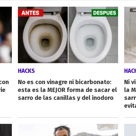
HACKS
HAC
 con
No es con vinagre ni bicarbonato:
Ni v
ie
esta es la MEJOR forma de sacar el
la M
sarro de las canillas y del inodoro
sarr
evit