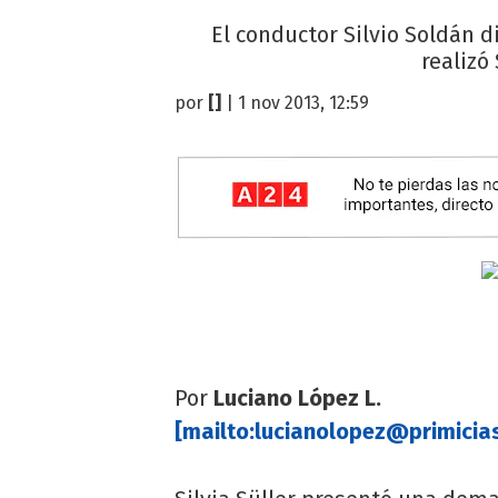
El conductor Silvio Soldán d
realizó
por
[]
| 1 nov 2013, 12:59
Por
Luciano López L.
[mailto:
lucianolopez@primicia