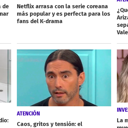
a de
Netflix arrasa con la serie coreana
¿Qu
inar
más popular y es perfecta para los
Ariz
fans del K-drama
sep
Vale
INVE
ATENCIÓN
dio:
La 
Caos, gritos y tensión: el
reve