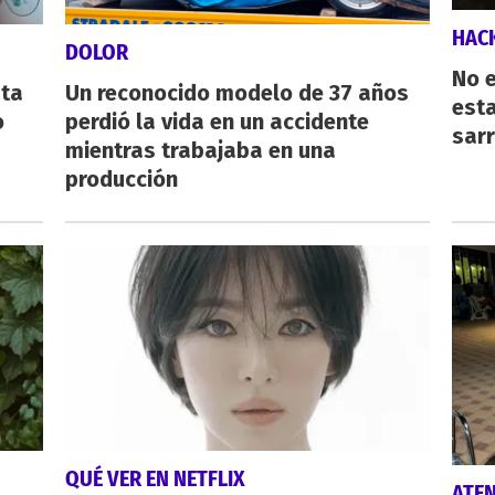
HAC
DOLOR
No e
sta
Un reconocido modelo de 37 años
esta
o
perdió la vida en un accidente
sarr
mientras trabajaba en una
producción
QUÉ VER EN NETFLIX
ATE