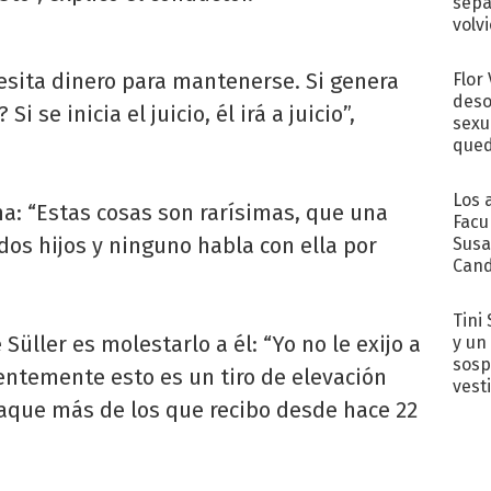
sepa
volv
esita dinero para mantenerse. Si genera
Flor
deso
i se inicia el juicio, él irá a juicio”,
sexu
qued
Los 
a: “Estas cosas son rarísimas, que una
Facu
dos hijos y ninguno habla con ella por
Susa
Cand
de s
sent
Tini 
Süller es molestarlo a él: “Yo no le exijo a
y un
sosp
dentemente esto es un tiro de elevación
vest
aque más de los que recibo desde hace 22