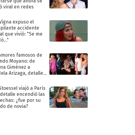
rarse que ahora se
ió viral en redes
 Vigna expuso el
pilante accidente
al que vivió: "Se me
ó..."
amores famosos de
ndo Moyano: de
na Giménez a
ela Arizaga, detalles
u pasado
imental
Stoessel viajó a París
 detalle encendió las
echas: ¿fue por su
ido de novia?