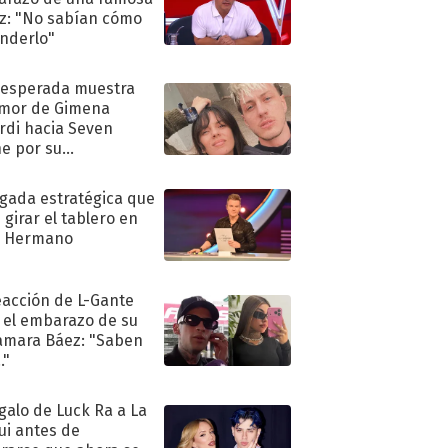
iz: "No sabían cómo
nderlo"
nesperada muestra
mor de Gimena
rdi hacia Seven
e por su
pleaños
ugada estratégica que
 girar el tablero en
n Hermano
eacción de L-Gante
 el embarazo de su
amara Báez: "Saben
."
egalo de Luck Ra a La
ui antes de