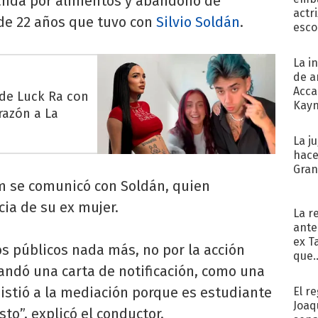
manda por alimentos y abandono de
actr
o de 22 años que tuvo con
Silvio Soldán
.
esco
La i
de a
Acca
 de Luck Ra con
Kayn
razón a La
cum
La j
hace
Gra
om se comunicó con Soldán, quien
ia de su ex mujer.
La r
ante
ex T
s públicos nada más, no por la acción
que..
mandó una carta de notificación, como una
istió a la mediación porque es estudiante
El r
Joaq
to”, explicó el conductor.