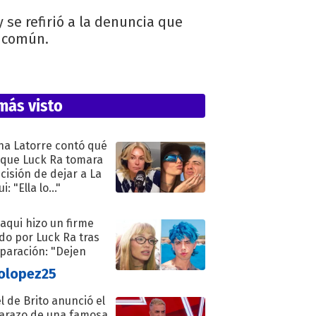
 se refirió a la denuncia que
n común.
más visto
na Latorre contó qué
 que Luck Ra tomara
ecisión de dejar a La
i: "Ella lo..."
oaqui hizo un firme
do por Luck Ra tras
eparación: "Dejen
"
olopez25
l de Brito anunció el
razo de una famosa