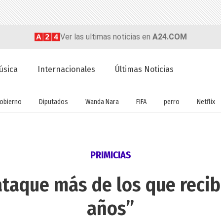
Ver las ultimas noticias en
A24.COM
úsica
Internacionales
Últimas Noticias
obierno
Diputados
Wanda Nara
FIFA
perro
Netflix
PRIMICIAS
ataque más de los que reci
años”