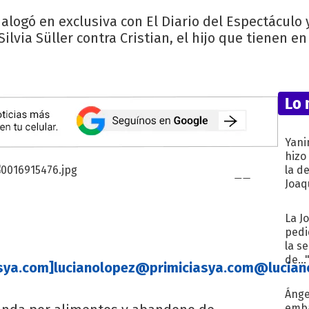
ialogó en exclusiva con El Diario del Espectáculo y
 Silvia Süller contra Cristian, el hijo que tienen e
Lo 
Yani
hizo
la d
Joaqu
La J
pedi
la s
de...
sya.com
]
lucianolopez@primiciasya.com
@lucian
Ánge
emba