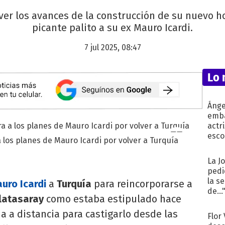
ver los avances de la construcción de su nuevo h
picante palito a su ex Mauro Icardi.
7 jul 2025, 08:47
Lo 
Ánge
emba
actr
esco
los planes de Mauro Icardi por volver a Turquía
La J
pedi
la s
uro Icardi
a
Turquía
para reincorporarse a
de...
latasaray
como estaba estipulado hace
 a distancia para castigarlo desde las
Flor