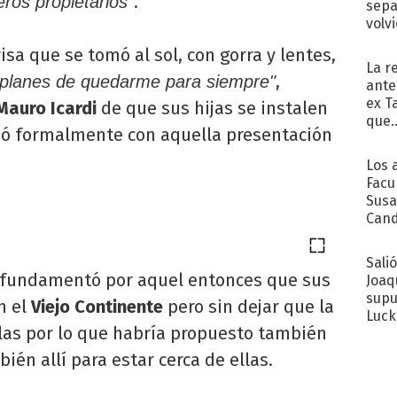
.
eros propietarios"
sepa
volv
isa que se tomó al sol, con gorra y lentes,
La r
,
 planes de quedarme para siempre"
ante
ex T
Mauro Icardi
de que sus hijas se instalen
que..
idió formalmente con aquella presentación
Los 
Facu
Susa
Cand
de s
sent
Sali
a fundamentó por aquel entonces que sus
Joaq
supu
n el
Viejo Continente
pero sin dejar que la
Luck
llas por lo que habría propuesto también
ién allí para estar cerca de ellas.