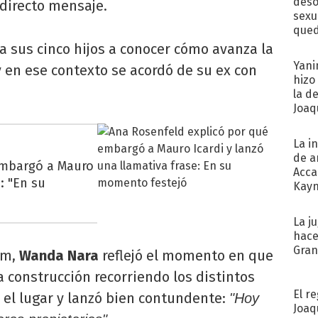
deso
ndirecto mensaje.
sexu
qued
a sus cinco hijos a conocer cómo avanza la
Yani
y en ese contexto se acordó de su ex con
hizo
la d
Joaqu
La i
de a
embargó a Mauro
Acca
: "En su
Kayn
cum
La j
hace
Gra
am,
Wanda Nara
reflejó el momento en que
a construcción recorriendo los distintos
El r
e el lugar y lanzó bien contundente:
"Hoy
Joaq