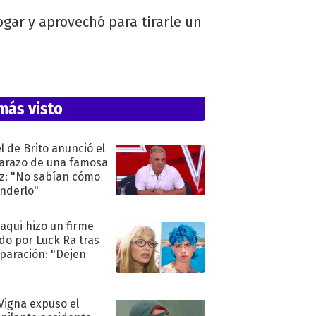
ogar y aprovechó para tirarle un
más visto
l de Brito anunció el
razo de una famosa
iz: "No sabían cómo
nderlo"
oaqui hizo un firme
do por Luck Ra tras
eparación: "Dejen
"
 Vigna expuso el