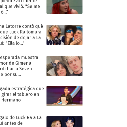
pilante accidente
al que vivió: "Se me
ó..."
na Latorre contó qué
 que Luck Ra tomara
ecisión de dejar a La
i: "Ella lo..."
nesperada muestra
mor de Gimena
rdi hacia Seven
e por su
pleaños
ugada estratégica que
 girar el tablero en
n Hermano
egalo de Luck Ra a La
ui antes de