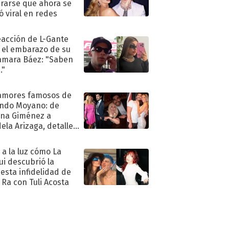
rarse que ahora se
ió viral en redes
eacción de L-Gante
 el embarazo de su
amara Báez: "Saben
."
amores famosos de
ndo Moyano: de
na Giménez a
ela Arizaga, detalles
u pasado
imental
ó a la luz cómo La
ui descubrió la
esta infidelidad de
 Ra con Tuli Acosta