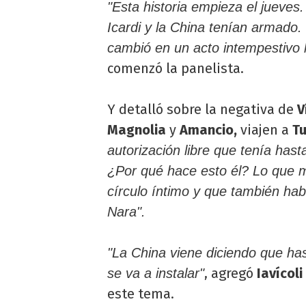
"Esta historia empieza el jueves
Icardi y la China tenían armado.
cambió en un acto intempestivo l
comenzó la panelista.
Y detalló sobre la negativa de
V
Magnolia
y
Amancio,
viajen a
Tu
autorización libre que tenía hast
¿Por qué hace esto él? Lo que 
círculo íntimo y que también h
Nara".
"La China viene diciendo que hast
, agregó
Iavícoli
se va a instalar"
este tema.