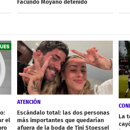
Facundo Moyano detenido
ATENCIÓN
CON
o:
Escándalo total: las dos personas
La 
r el
más importantes que quedarían
cayó
oro
afuera de la boda de Tini Stoessel