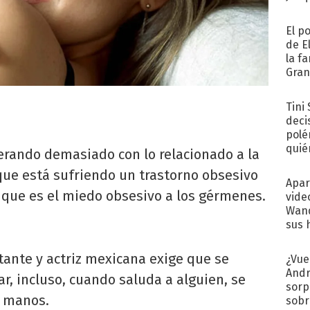
El p
de E
la f
Gra
desa
Tini
deci
polé
quié
erando demasiado con lo relacionado a la
afue
que está sufriendo un trastorno obsesivo
Apar
que es el miedo obsesivo a los gérmenes.
vide
Wand
sus 
ntante y actriz mexicana exige que se
¿Vue
Andr
ar, incluso, cuando saluda a alguien, se
sorp
s manos.
sobr