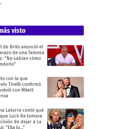
.
más visto
l de Brito anunció el
razo de una famosa
iz: "No sabían cómo
nderlo"
oto con la que
elo Tinelli confirmó
volvió con Milett
eroa
na Latorre contó qué
 que Luck Ra tomara
ecisión de dejar a La
i: "Ella lo..."