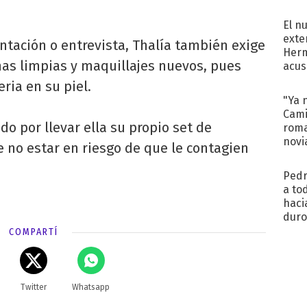
regr
El n
exte
ntación o entrevista, Thalía también exige
Herm
has limpias y maquillajes nuevos, pues
acus
Pinc
ria en su piel.
"Tra
"Ya 
Cami
o por llevar ella su propio set de
roma
novi
e no estar en riesgo de que le contagien
decl
.
Pedr
a to
haci
duro
aco
COMPARTÍ
tera
Twitter
Whatsapp