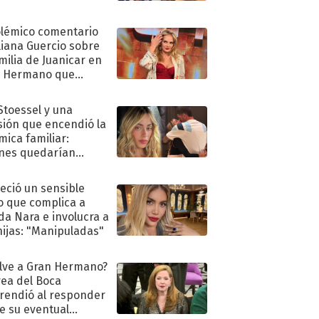
olémico comentario
liana Guercio sobre
amilia de Juanicar en
n Hermano que
tó la furia en redes
 Stoessel y una
sión que encendió la
mica familiar:
nes quedarían
ra de su boda
eció un sensible
o que complica a
a Nara e involucra a
hijas: "Manipuladas"
lve a Gran Hermano?
ea del Boca
rendió al responder
e su eventual