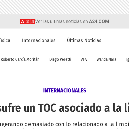
Ver las ultimas noticias en
A24.COM
úsica
Internacionales
Últimas Noticias
Roberto García Moritán
Diego Peretti
AFA
Wanda Nara
I
INTERNACIONALES
sufre un TOC asociado a la 
xagerando demasiado con lo relacionado a la limpi