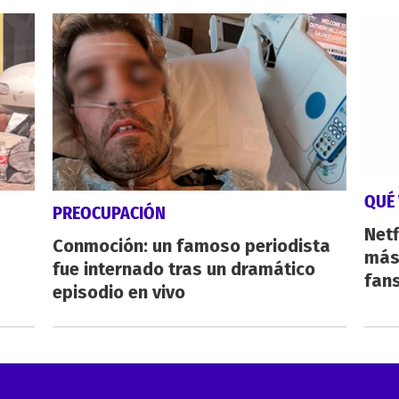
QUÉ 
PREOCUPACIÓN
Netf
Conmoción: un famoso periodista
más 
fue internado tras un dramático
fan
episodio en vivo