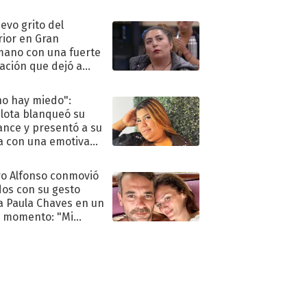
eso al reality
uevo grito del
rior en Gran
ano con una fuerte
ación que dejó a
oya en shock:
idora"
no hay miedo":
lota blanqueó su
nce y presentó a su
a con una emotiva
aración de amor
o Alfonso conmovió
dos con su gesto
a Paula Chaves en un
 momento: "Mi
mpañante
péutico"