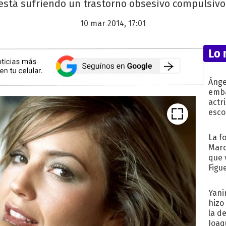
está sufriendo un trastorno obsesivo compulsivo
10 mar 2014, 17:01
Lo 
Ánge
emba
actr
esco
La f
Marc
que 
Figu
Yani
hizo
la d
Joaqu