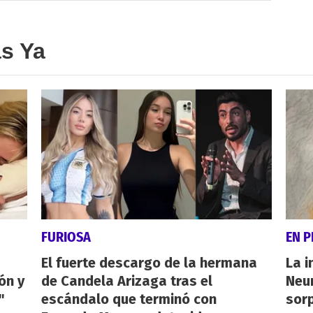
as Ya
FURIOSA
EN 
El fuerte descargo de la hermana
La i
ón y
de Candela Arizaga tras el
Neu
"
escándalo que terminó con
sorp