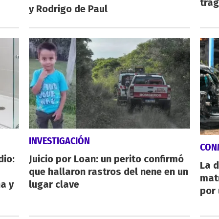
tra
y Rodrigo de Paul
INVESTIGACIÓN
CON
dio:
Juicio por Loan: un perito confirmó
La d
que hallaron rastros del nene en un
mat
ha y
lugar clave
por 