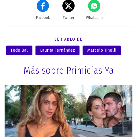
Facebok
Twitter
Whatsapp
SE HABLÓ DE
Fede Bal
Laurita Fernández
Marcelo Tinelli
Más sobre Primicias Ya