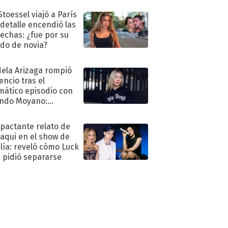
Stoessel viajó a París
 detalle encendió las
echas: ¿fue por su
ido de novia?
ela Arizaga rompió
lencio tras el
mático episodio con
ndo Moyano:
o..."
mpactante relato de
oaqui en el show de
lía: reveló cómo Luck
e pidió separarse