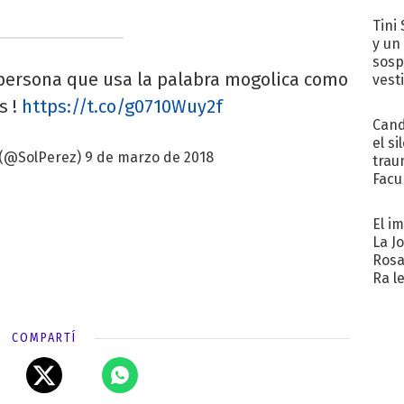
Tini 
y un
sosp
ersona que usa la palabra mogolica como
vest
s !
https://t.co/g0710Wuy2f
Cand
el si
 (@SolPerez)
9 de marzo de 2018
trau
Facu
"Teng
El i
La J
Rosa
Ra l
COMPARTÍ