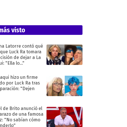
más visto
na Latorre contó qué
 que Luck Ra tomara
ecisión de dejar a La
i: "Ella lo..."
oaqui hizo un firme
do por Luck Ra tras
eparación: "Dejen
"
l de Brito anunció el
razo de una famosa
iz: "No sabían cómo
nderlo"