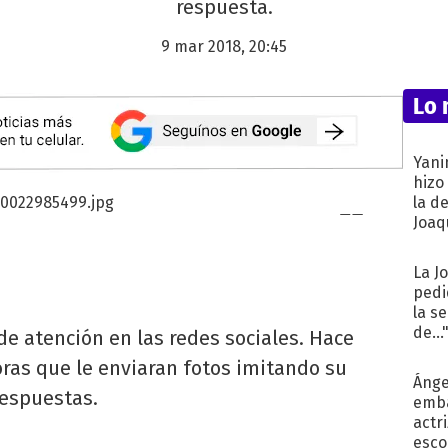
respuesta.
9 mar 2018, 20:45
Lo 
Yani
hizo
la d
Joaqu
La J
pedi
la s
de...
de atención en las redes sociales. Hace
oras que le enviaran fotos imitando su
Ánge
respuestas.
emba
actr
esco