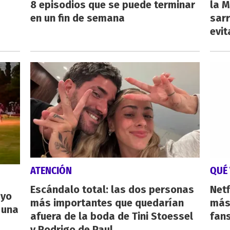
8 episodios que se puede terminar
la M
en un fin de semana
sarr
evit
ATENCIÓN
QUÉ 
Escándalo total: las dos personas
Netf
ayo
más importantes que quedarían
más 
 una
afuera de la boda de Tini Stoessel
fan
y Rodrigo de Paul