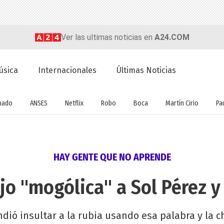
Ver las ultimas noticias en
A24.COM
úsica
Internacionales
Últimas Noticias
nado
ANSES
Netflix
Robo
Boca
Martín Cirio
Pa
HAY GENTE QUE NO APRENDE
ijo "mogólica" a Sol Pérez y
dió insultar a la rubia usando esa palabra y la ch