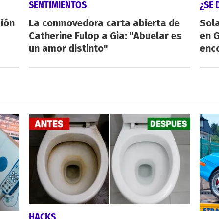
SENTIMIENTOS
¿SE 
sión
La conmovedora carta abierta de
Sol
Catherine Fulop a Gia: "Abuelar es
en 
un amor distinto"
enco
HACKS