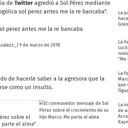
ria de
Twitter
agredió a Sol Pérez mediante
gólica sol perez antes me la re bancaba".
La j
hace
Gra
ol perez antes me la re bancaba
La f
nzalezz_)
9 de marzo de 2018
Luck
novi
"Me e
La f
udo de hacerle saber a la agresora que la
Marc
que 
rse como un insulto.
Figu
La i
de a
Acca
rez sobre el
Kayn
e parte el alma"
cum