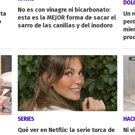
DOL
No es con vinagre ni bicarbonato:
sta
Un 
esta es la MEJOR forma de sacar el
o
perd
sarro de las canillas y del inodoro
mie
pro
SERIES
HAC
Qué ver en Netflix: la serie turca de
Ni v