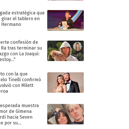
ugada estratégica que
 girar el tablero en
n Hermano
uerte confesión de
 Ra tras terminar su
azgo con La Joaqui:
stoy..."
oto con la que
elo Tinelli confirmó
volvió con Milett
eroa
nesperada muestra
mor de Gimena
rdi hacia Seven
e por su
pleaños