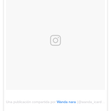
Una publicación compartida por
Wanda nara
(@wanda_icardi) el
F