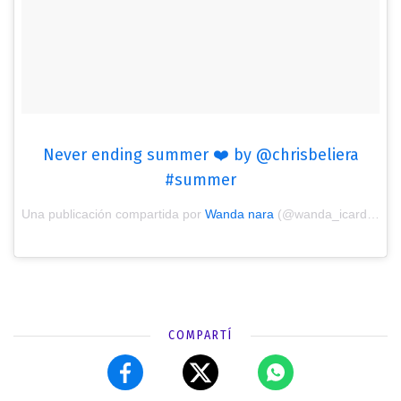
Never ending summer ❤️ by @chrisbeliera
#summer
Una publicación compartida por
Wanda nara
(@wanda_icardi) el
F
COMPARTÍ