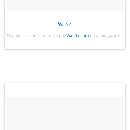
W. ⚡️⭐️
Una publicación compartida por
Wanda nara
(@wanda_icardi) el
F