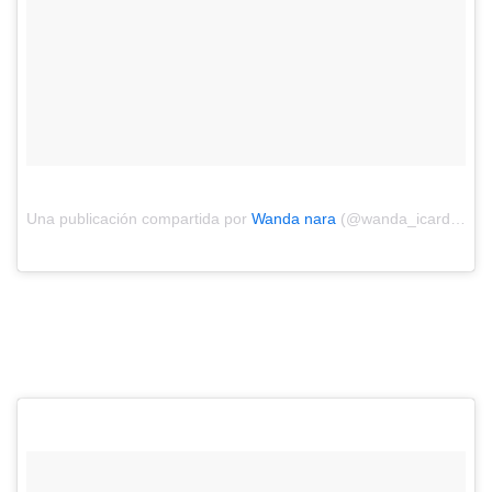
Una publicación compartida por
Wanda nara
(@wanda_icardi) el
F