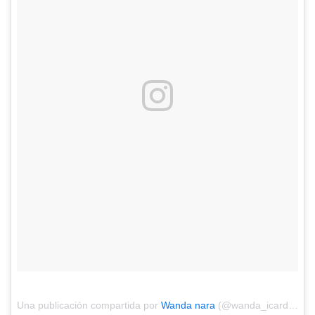
Una publicación compartida por
Wanda nara
(@wanda_icardi) el
F