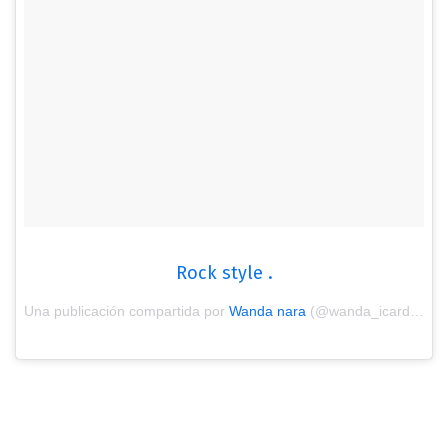
Rock style .
Una publicación compartida por
Wanda nara
(@wanda_icardi) el
F