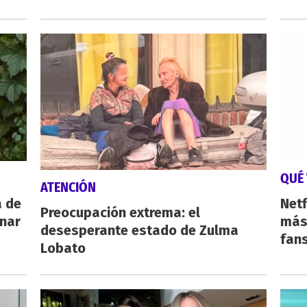
QUÉ 
ATENCIÓN
a de
Netf
Preocupación extrema: el
inar
más 
desesperante estado de Zulma
fan
Lobato