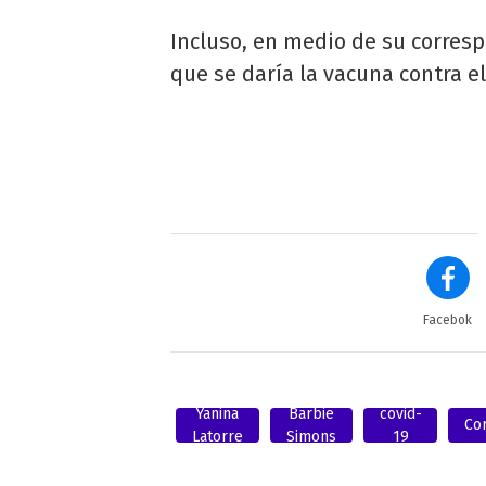
Incluso, en medio de su corres
que se daría la vacuna contra el
Facebok
Yanina
Barbie
covid-
Co
Latorre
Simons
19