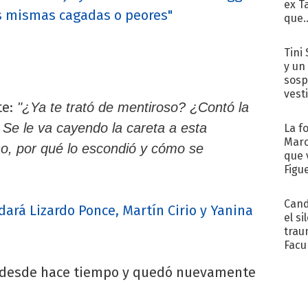
ex T
las mismas cagadas o peores"
que..
Tini 
y un
sosp
vest
e:
"¿Ya te trató de mentiroso? ¿Contó la
Se le va cayendo la careta a esta
La f
Marc
o, por qué lo escondió y cómo se
que 
Figu
Cand
ará Lizardo Ponce, Martín Cirio y Yanina
el si
trau
Facu
"Teng
e desde hace tiempo y quedó nuevamente