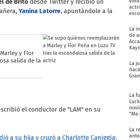
l de Brito
desde Twitter y recibió un
emba
actr
añera
,
Yanina Latorre
, apuntándole a la
esco
La i
de a
Acca
Kayn
Marley y Flor
cum
osa salida de la
La j
hace
Gra
La f
Luck
novi
escribió el conductor de "LAM" en su
"Me e
La r
ante
ió a su hija y cruzó a Charlotte Caniggia: