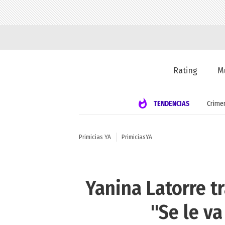
Rating
M
TENDENCIAS
Crime
Primicias YA
PrimiciasYA
Yanina Latorre t
"Se le v