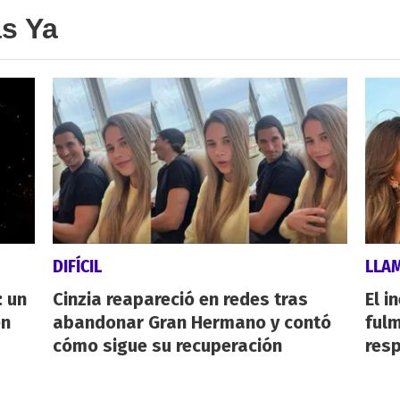
as Ya
DIFÍCIL
LLA
 un
Cinzia reapareció en redes tras
El i
en
abandonar Gran Hermano y contó
fulm
cómo sigue su recuperación
resp