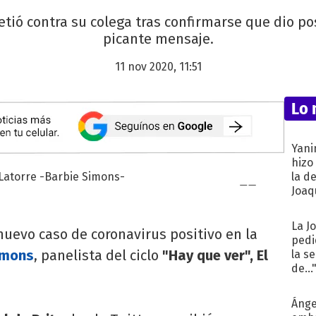
tió contra su colega tras confirmarse que dio pos
picante mensaje.
11 nov 2020, 11:51
Lo 
Yani
hizo
la d
Joaqu
La J
uevo caso de coronavirus positivo en la
pedi
imons
, panelista del ciclo
"Hay que ver", El
la s
de...
Ánge