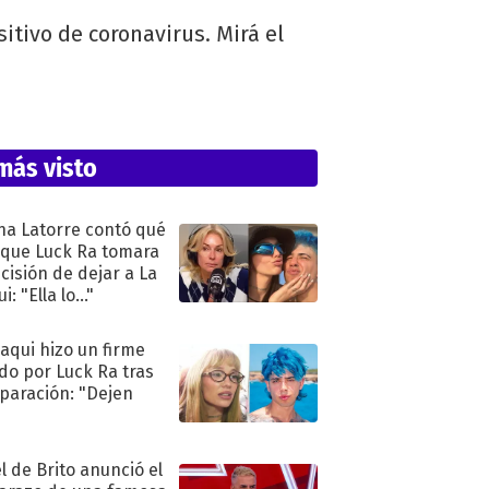
itivo de coronavirus. Mirá el
más visto
na Latorre contó qué
 que Luck Ra tomara
ecisión de dejar a La
i: "Ella lo..."
oaqui hizo un firme
do por Luck Ra tras
eparación: "Dejen
"
l de Brito anunció el