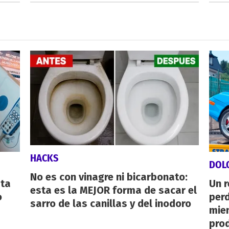
HACKS
DOL
No es con vinagre ni bicarbonato:
sta
Un 
esta es la MEJOR forma de sacar el
o
perd
sarro de las canillas y del inodoro
mie
pro