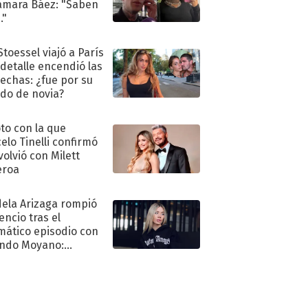
amara Báez: "Saben
."
Stoessel viajó a París
 detalle encendió las
echas: ¿fue por su
ido de novia?
oto con la que
elo Tinelli confirmó
volvió con Milett
eroa
ela Arizaga rompió
lencio tras el
mático episodio con
ndo Moyano:
o..."