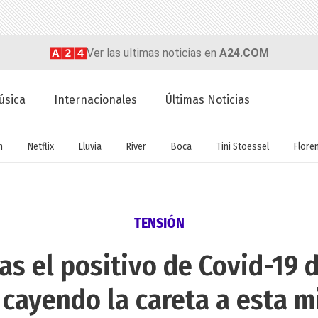
Ver las ultimas noticias en
A24.COM
úsica
Internacionales
Últimas Noticias
n
Netflix
Lluvia
River
Boca
Tini Stoessel
Flore
TENSIÓN
ras el positivo de Covid-19 
a cayendo la careta a esta 