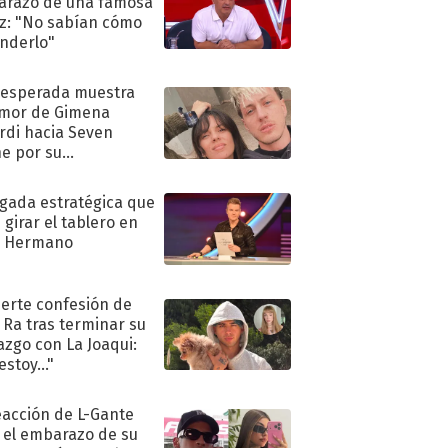
razo de una famosa
iz: "No sabían cómo
nderlo"
nesperada muestra
mor de Gimena
rdi hacia Seven
e por su
pleaños
ugada estratégica que
 girar el tablero en
n Hermano
uerte confesión de
 Ra tras terminar su
azgo con La Joaqui:
stoy..."
eacción de L-Gante
 el embarazo de su