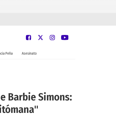
ncia Peña
Asesinato
de Barbie Simons:
mitómana"