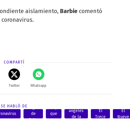
pondiente aislamiento,
Barbie
comentó
 coronavirus.
COMPARTÍ
Twitter
Whatsapp
Los
SE HABLÓ DE
Angel
Hay
angeles
El
El
ronavirus
de
que
de la
Trece
Nueve
Brito
ver
mañana