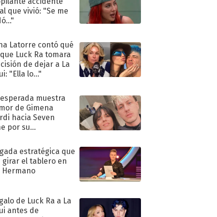
pilante accidente
al que vivió: "Se me
ó..."
na Latorre contó qué
 que Luck Ra tomara
ecisión de dejar a La
i: "Ella lo..."
nesperada muestra
mor de Gimena
rdi hacia Seven
e por su
pleaños
ugada estratégica que
 girar el tablero en
n Hermano
egalo de Luck Ra a La
ui antes de