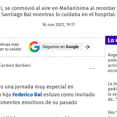
i, se conmovió al aire en Mañanísima al recorda
Santiago Bal mientras lo cuidaba en el hospital.
16 nov 2023, 19:17
Lo 
Ánge
emba
actr
esco
La J
o una jornada muy especial en
pedi
 hijo
Federico Bal
estuvo como invitado
la s
de...
momentos emotivos de su pasado
Flor