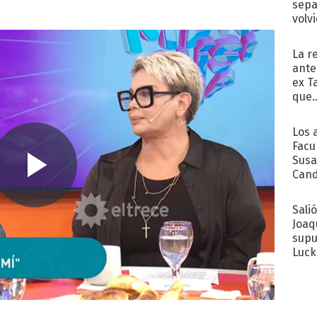
sepa
volv
La r
ante
ex T
que..
Los 
Facu
Susa
Cand
de s
sent
Sali
Joaq
supu
Luck