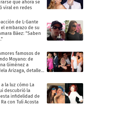
rarse que ahora se
ió viral en redes
eacción de L-Gante
 el embarazo de su
amara Báez: "Saben
."
amores famosos de
ndo Moyano: de
na Giménez a
ela Arizaga, detalles
u pasado
imental
ó a la luz cómo La
ui descubrió la
esta infidelidad de
 Ra con Tuli Acosta