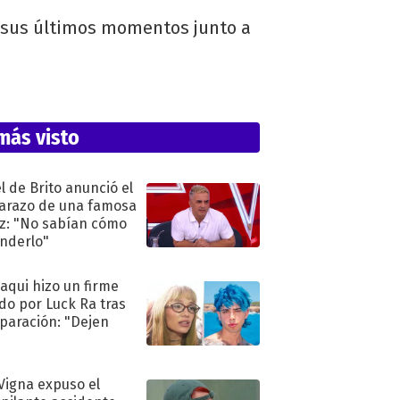
r sus últimos momentos junto a
más visto
l de Brito anunció el
razo de una famosa
iz: "No sabían cómo
nderlo"
oaqui hizo un firme
do por Luck Ra tras
eparación: "Dejen
"
 Vigna expuso el