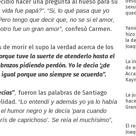
cidió hacer una pregunta al hueso para su
deso
sexu
.
 vida fue papá?"
“Si, lo qué pasa que yo
qued
 Pero tengo que decir que, no se si el amor,
confesó Carmen.
Yani
 otro fue un gran amor”,
hizo
la d
de morir el supo la verdad acerca de los
Joaqu
orque tuve la suerte de atenderlo hasta el
La i
razos pidiendo perdón. Yo le decía '¿de
de a
 igual porque uno siempre se acuerda”.
Acca
Kayn
cum
ecías”
fueron las palabras de Santiago
,
La j
elidad.
hace
“Lo entendí y además yo ya lo había
Gra
el humor negro y le decía 'para cuando
ís de caprichoso'. Se reía el muchísimo”,
El r
Joaq