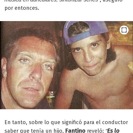
por entonces.
En tanto, sobre lo que significó para el conductor
Fantino
Es lo
saber que tenía un hijo,
reveló:
"