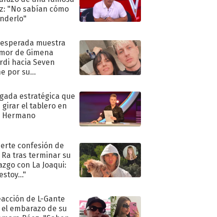
iz: "No sabían cómo
nderlo"
nesperada muestra
mor de Gimena
rdi hacia Seven
e por su
pleaños
ugada estratégica que
 girar el tablero en
n Hermano
uerte confesión de
 Ra tras terminar su
azgo con La Joaqui:
stoy..."
eacción de L-Gante
 el embarazo de su