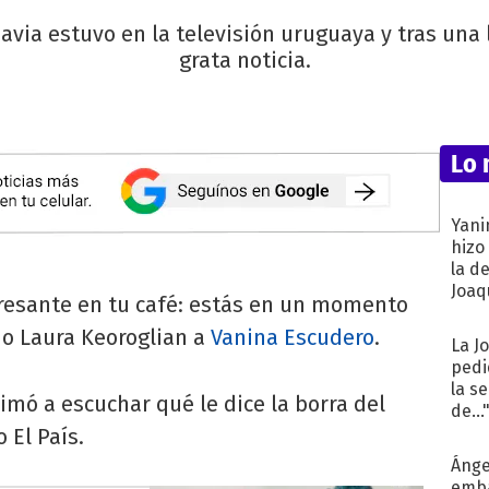
Navia estuvo en la televisión uruguaya y tras una 
grata noticia.
Lo 
Yani
hizo
la d
Joaqu
resante en tu café: estás en un momento
ijo Laura Keoroglian a
Vanina Escudero
.
La J
pedi
la s
imó a escuchar qué le dice la borra del
de...
 El País.
Ánge
emba