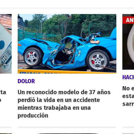
HAC
DOLOR
No e
sta
Un reconocido modelo de 37 años
esta
o
perdió la vida en un accidente
sarr
mientras trabajaba en una
producción