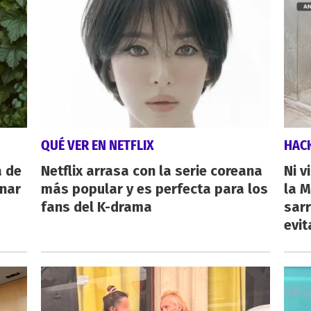
QUÉ VER EN NETFLIX
HAC
a de
Netflix arrasa con la serie coreana
Ni v
inar
más popular y es perfecta para los
la M
fans del K-drama
sarr
evit