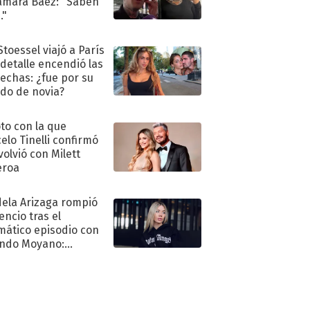
amara Báez: "Saben
."
Stoessel viajó a París
 detalle encendió las
echas: ¿fue por su
ido de novia?
oto con la que
elo Tinelli confirmó
volvió con Milett
eroa
ela Arizaga rompió
lencio tras el
mático episodio con
ndo Moyano:
o..."