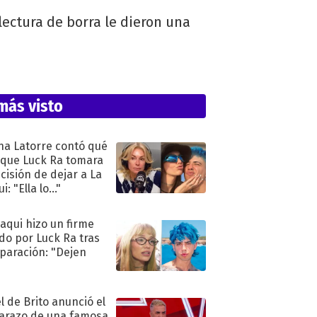
lectura de borra le dieron una
más visto
na Latorre contó qué
 que Luck Ra tomara
ecisión de dejar a La
i: "Ella lo..."
oaqui hizo un firme
do por Luck Ra tras
eparación: "Dejen
"
l de Brito anunció el
razo de una famosa