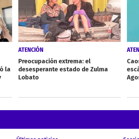
ATENCIÓN
ATE
Preocupación extrema: el
Caos
ó la
desesperante estado de Zulma
esc
y
Lobato
Agos