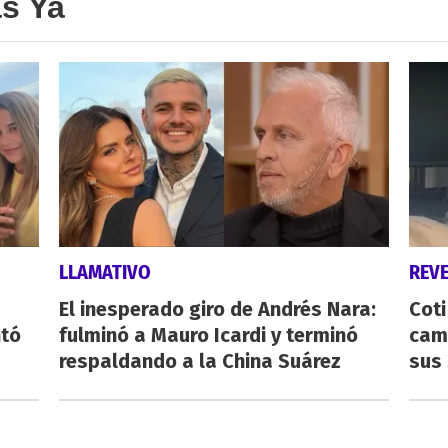
as Ya
LLAMATIVO
REV
El inesperado giro de Andrés Nara:
Cot
ntó
fulminó a Mauro Icardi y terminó
cam
respaldando a la China Suárez
sus 