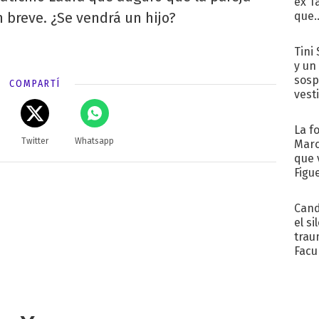
ex T
que..
 breve. ¿Se vendrá un hijo?
Tini 
y un
sosp
COMPARTÍ
vest
La f
Twitter
Whatsapp
Marc
que 
Figu
Cand
el si
trau
Facu
"Teng