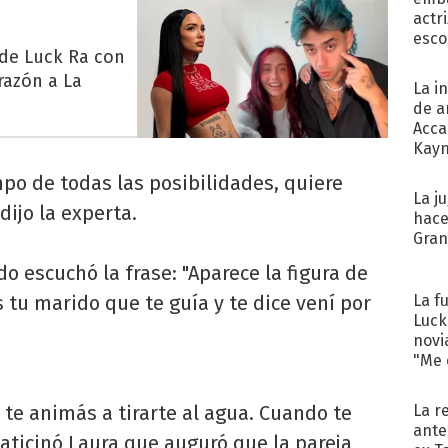
actr
esco
 de Luck Ra con
razón a La
La i
de a
Acca
Kayn
cum
mpo de todas las posibilidades, quiere
La j
dijo la experta.
hace
Gra
o escuchó la frase: "Aparece la figura de
La f
tu marido que te guía y te dice vení por
Luck
novi
"Me e
La r
 te animás a tirarte al agua. Cuando te
ante
aticinó Laura que auguró que la pareja