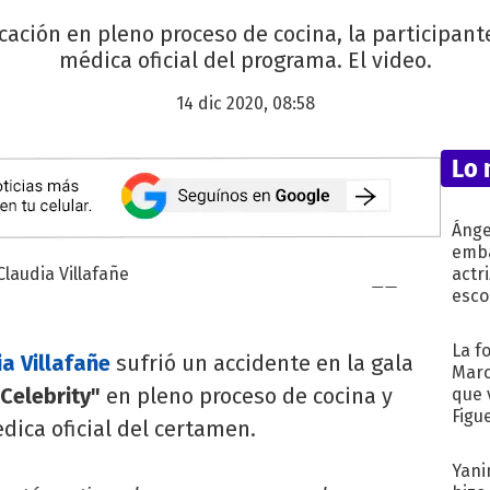
ación en pleno proceso de cocina, la participant
médica oficial del programa. El video.
14 dic 2020, 08:58
Lo 
Ánge
emba
actr
esco
La f
a Villafañe
sufrió un accidente en la gala
Marc
Celebrity"
en pleno proceso de cocina y
que 
Figu
dica oficial del certamen.
Yani