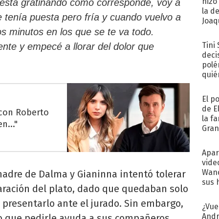
hizo
 está gratinando como corresponde, voy a
la d
 tenía puesta pero fría y cuando vuelvo a
Joaqu
s minutos en los que se te va todo.
Tini
ente y empecé a llorar del dolor que
deci
polé
quié
afue
El p
de E
 con Roberto
la f
n..."
Gra
desa
Apar
vide
Wand
adre de Dalma y Gianinna intentó tolerar
sus 
paración del plato, dado que quedaban solo
presentarlo ante el jurado. Sin embargo,
¿Vue
Andr
vo que pedirle ayuda a sus compañeros.