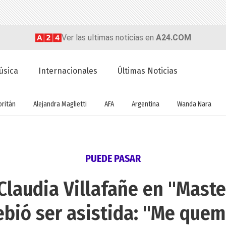
Ver las ultimas noticias en
A24.COM
úsica
Internacionales
Últimas Noticias
oritán
Alejandra Maglietti
AFA
Argentina
Wanda Nara
PUEDE PASAR
 Claudia Villafañe en "Maste
ebió ser asistida: "Me que