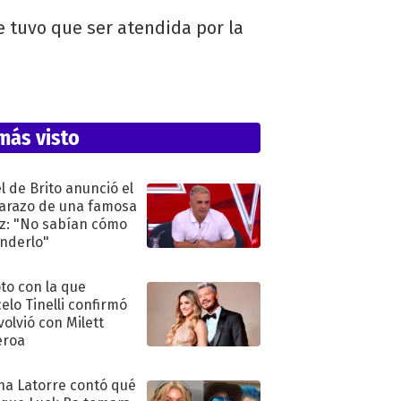
e tuvo que ser atendida por la
más visto
l de Brito anunció el
razo de una famosa
iz: "No sabían cómo
nderlo"
oto con la que
elo Tinelli confirmó
volvió con Milett
eroa
na Latorre contó qué