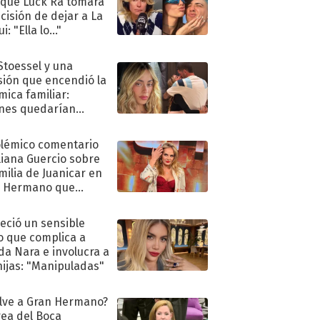
 que Luck Ra tomara
ecisión de dejar a La
i: "Ella lo..."
 Stoessel y una
sión que encendió la
mica familiar:
nes quedarían
ra de su boda
olémico comentario
liana Guercio sobre
amilia de Juanicar en
n Hermano que
tó la furia en redes
eció un sensible
o que complica a
a Nara e involucra a
hijas: "Manipuladas"
lve a Gran Hermano?
ea del Boca