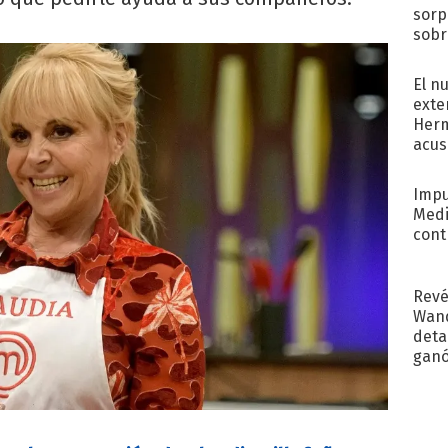
sorp
sobr
regr
El n
exte
Herm
acus
Pinc
"Tra
Impu
Medi
cont
Revé
Wand
detal
ganó
próx