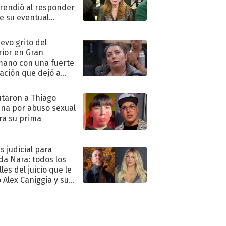
rendió al responder
e su eventual
eso al reality
uevo grito del
rior en Gran
ano con una fuerte
ación que dejó a
oya en shock:
idora"
taron a Thiago
na por abuso sexual
ra su prima
s judicial para
a Nara: todos los
les del juicio que le
 Alex Caniggia y sus
imos pasos