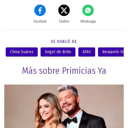
Facebok
Twitter
Whatsapp
SE HABLÓ DE
China Suárez
Angel de Brito
ATAV
Benjamín Vic
Más sobre Primicias Ya