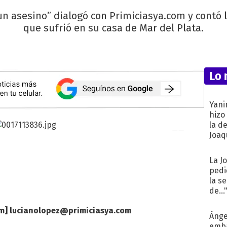
un asesino” dialogó con Primiciasya.com y contó l
que sufrió en su casa de Mar del Plata.
Lo 
Yani
hizo
la d
Joaqu
La J
pedi
la s
de...
om
]
lucianolopez@primiciasya.com
Ánge
emba