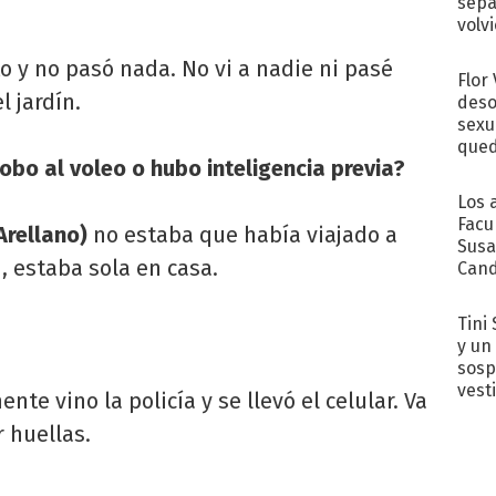
sepa
volv
to y no pasó nada. No vi a nadie ni pasé
Flor
l jardín.
deso
sexu
qued
obo al voleo o hubo inteligencia previa?
Los 
Facu
Arellano)
no estaba que había viajado a
Susa
 estaba sola en casa.
Cand
de s
sent
Tini 
y un
sosp
vest
te vino la policía y se llevó el celular. Va
r huellas.