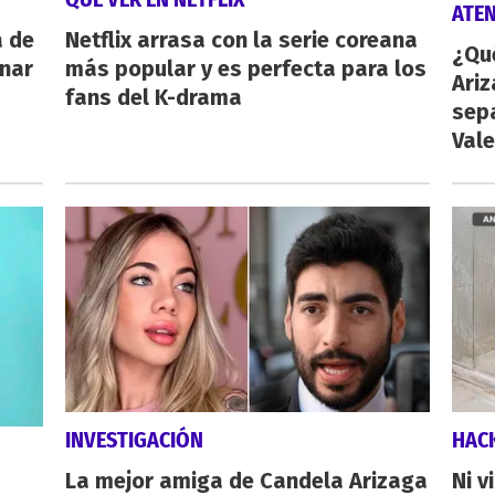
ATE
a de
Netflix arrasa con la serie coreana
¿Qu
inar
más popular y es perfecta para los
Ariz
fans del K-drama
sep
Vale
INVESTIGACIÓN
HAC
La mejor amiga de Candela Arizaga
Ni v