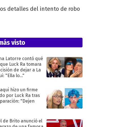
os detalles del intento de robo
más visto
na Latorre contó qué
 que Luck Ra tomara
ecisión de dejar a La
i: "Ella lo..."
oaqui hizo un firme
do por Luck Ra tras
eparación: "Dejen
"
l de Brito anunció el
razo de una famosa