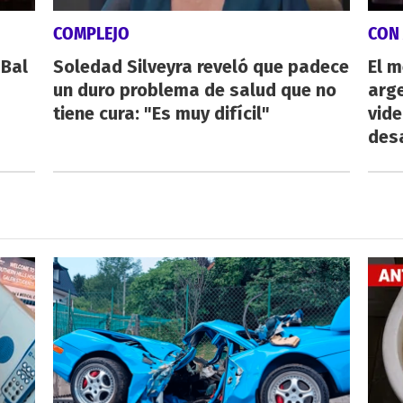
COMPLEJO
CON
 Bal
Soledad Silveyra reveló que padece
El m
un duro problema de salud que no
arge
tiene cura: "Es muy difícil"
vid
desa