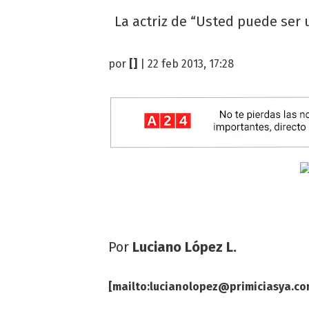
La actriz de “Usted puede ser 
por
[]
| 22 feb 2013, 17:28
Por
Luciano López L.
[mailto:
lucianolopez@primiciasya.c