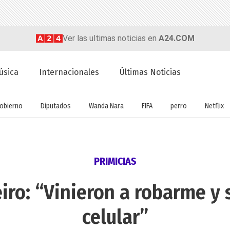
Ver las ultimas noticias en
A24.COM
úsica
Internacionales
Últimas Noticias
obierno
Diputados
Wanda Nara
FIFA
perro
Netflix
PRIMICIAS
iro: “Vinieron a robarme y 
celular”