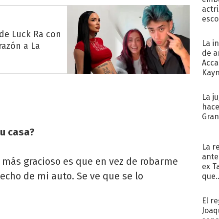
actr
esco
 de Luck Ra con
La i
razón a La
de a
Acca
Kayn
cum
La j
hace
Gra
tu casa?
La r
ante
Lo más gracioso es que en vez de robarme
ex T
techo de mi auto. Se ve que se lo
que..
El r
Joaq