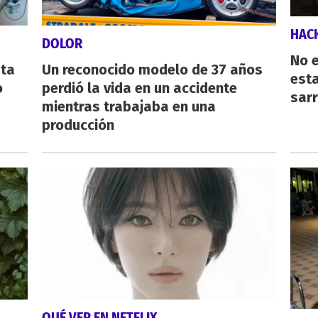
HAC
DOLOR
No e
sta
Un reconocido modelo de 37 años
esta
o
perdió la vida en un accidente
sarr
mientras trabajaba en una
producción
QUÉ VER EN NETFLIX