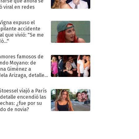
rarse que ahora se
ió viral en redes
 Vigna expuso el
pilante accidente
al que vivió: "Se me
ó..."
amores famosos de
ndo Moyano: de
na Giménez a
ela Arizaga, detalles
u pasado
imental
Stoessel viajó a París
 detalle encendió las
echas: ¿fue por su
ido de novia?