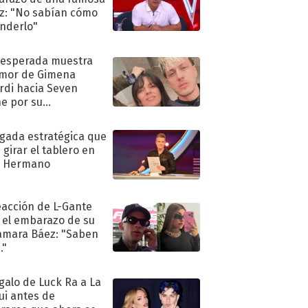
iz: "No sabían cómo
nderlo"
nesperada muestra
mor de Gimena
rdi hacia Seven
e por su
pleaños
ugada estratégica que
 girar el tablero en
n Hermano
eacción de L-Gante
 el embarazo de su
amara Báez: "Saben
."
egalo de Luck Ra a La
ui antes de