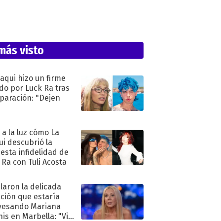
más visto
oaqui hizo un firme
do por Luck Ra tras
eparación: "Dejen
"
ó a la luz cómo La
ui descubrió la
esta infidelidad de
 Ra con Tuli Acosta
laron la delicada
ación que estaría
vesando Mariana
is en Marbella: "Vive