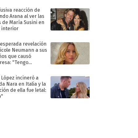
fusiva reacción de
ndo Arana al ver las
s de María Susini en
 interior
nesperada revelación
icole Neumann a sus
ños que causó
resa: "Tengo
as y..."
 López incineró a
a Nara en Italia y la
ión de ella fue letal:
p"