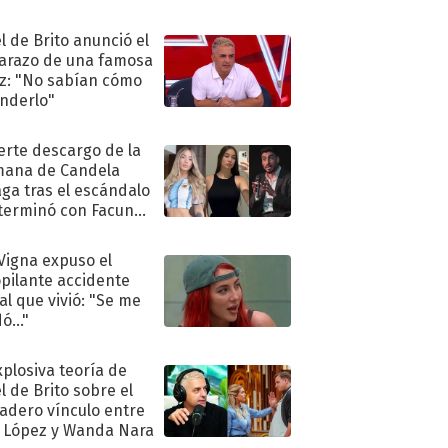
"
l de Brito anunció el
razo de una famosa
iz: "No sabían cómo
nderlo"
uerte descargo de la
ana de Candela
aga tras el escándalo
terminó con Facundo
no detenido
 Vigna expuso el
pilante accidente
al que vivió: "Se me
ó..."
xplosiva teoría de
l de Brito sobre el
adero vínculo entre
 López y Wanda Nara