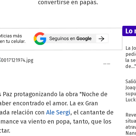
convertirse en papás.
Lo 
La J
pedi
la s
de...
Sali
Joaq
s Paz protagonizando la obra "Noche de
supu
Luck
ber encontrado el amor. La ex Gran
da relación con
Ale Sergi
, el cantante de
Reve
omance va viento en popa, tanto, que los
situ
atra
tar.
Nann