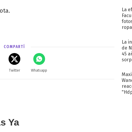
La e
ota.
Facu
foto
ropa
La i
COMPARTÍ
de N
45 a
sorp
náuse
Twitter
Whatsapp
Maxi
Wand
reacc
"Hd
as Ya