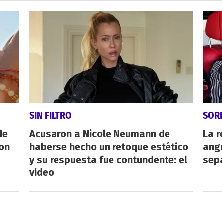
SIN FILTRO
SOR
de
Acusaron a Nicole Neumann de
La r
con
haberse hecho un retoque estético
angu
y su respuesta fue contundente: el
sepa
video