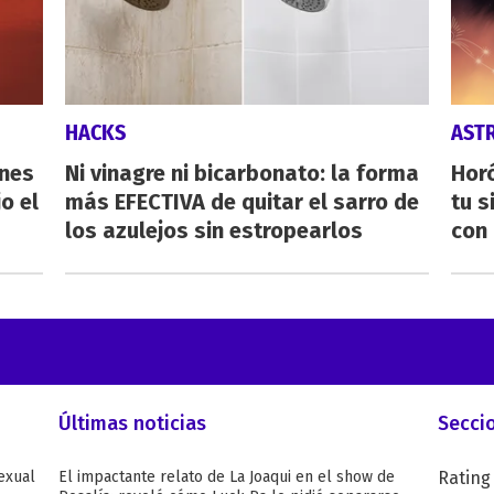
HACKS
AST
ones
Ni vinagre ni bicarbonato: la forma
Horó
o el
más EFECTIVA de quitar el sarro de
tu s
los azulejos sin estropearlos
con 
Últimas noticias
Secci
exual
El impactante relato de La Joaqui en el show de
Rating