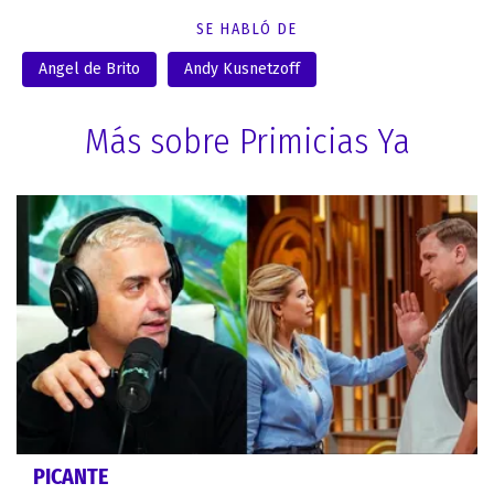
SE HABLÓ DE
Angel de Brito
Andy Kusnetzoff
Más sobre Primicias Ya
PICANTE